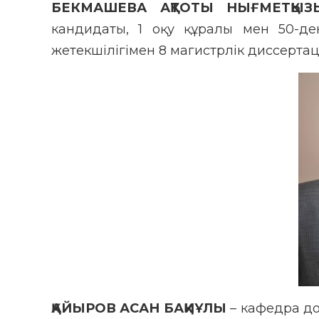
БЕКМАШЕВА АҚТОТЫ НЫҒМЕТҚЫЗ
кандидаты, 1 оқу құралы мен 50-де
жетекшілігімен 8 магистрлік диссерта
ҚАЙЫРОВ АСАН БАҚИҰЛЫ
– кафедра до