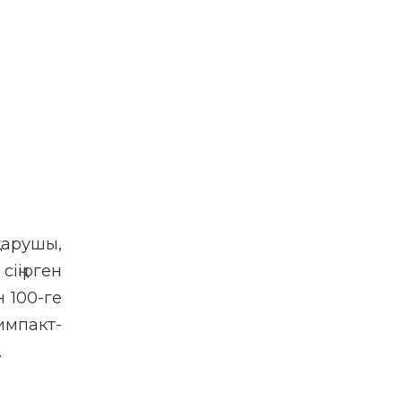
қарушы,
іңірген
н 100-ге
импакт-
.