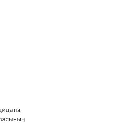
идаты,
расының