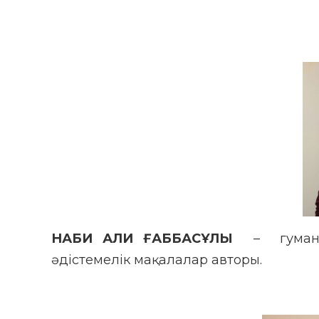
НАБИ АЛИ ҒАББАСҰЛЫ
– гуманит
әдістемелік мақалалар авторы.