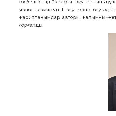
төсбелгісінің, “Жоғары оқу орнының ү
монографияның, 11 оқу және оқу-әді
жарияланымдар авторы. Ғалымның жет
қорғалды.