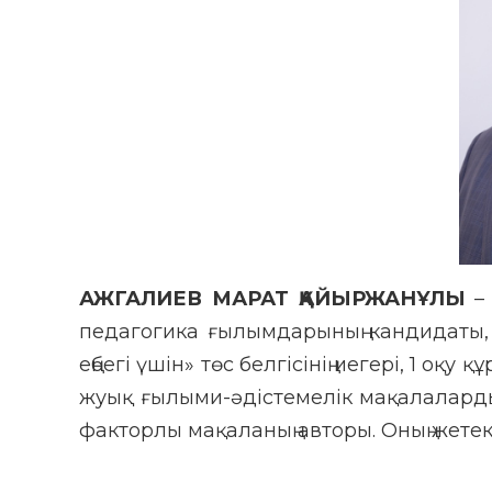
АЖГАЛИЕВ МАРАТ ҚАЙЫРЖАНҰЛЫ
– 
педагогика ғылымдарының кандидаты, 
еңбегі үшін» төс белгісінің иегері, 1 оқ
жуық ғылыми-әдістемелік мақалалардың
факторлы мақаланың авторы. Оның жетек