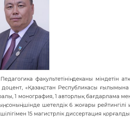
Педагогика факультетінің деканы міндетін ат
доцент, «Қазақстан Республикасы ғылымына с
у құралы, 1 монография, 1 авторлық бағдарлама ме
, соның ішінде шетелдік 6 жоғары рейтингілі 
шілігімен 15 магистрлік диссертация қорғалды