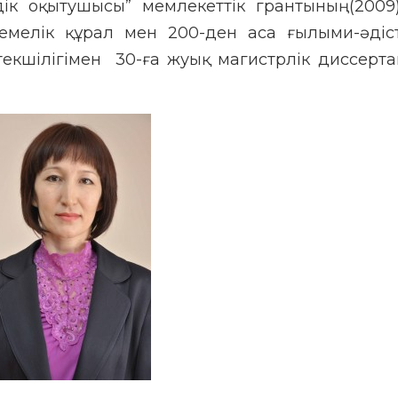
здік оқытушысы” мемлекеттік грантының (2009
стемелік құрал мен 200-ден аса ғылыми-әдіс
екшілігімен 30-ға жуық магистрлік диссерт