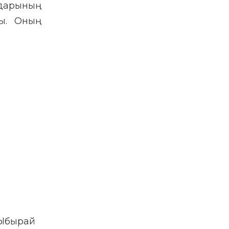
арының
ы. Оның
«Ыбырай