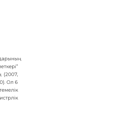
дарының
еткері”
 (2007,
). Ол 6
темелік
истрлік