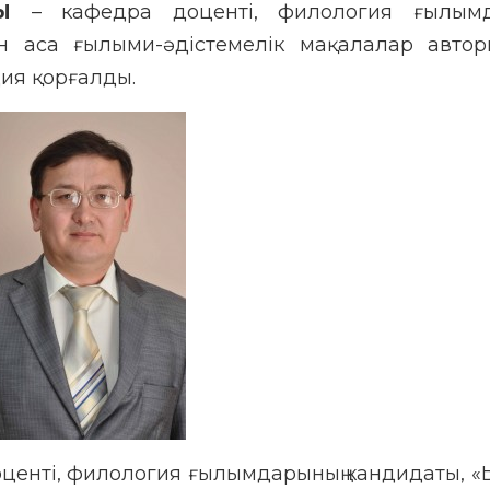
Ы
– кафедра доценті, филология ғылымд
н аса ғылыми-әдістемелік мақалалар автор
ция қорғалды.
центі, филология ғылымдарының кандидаты, 