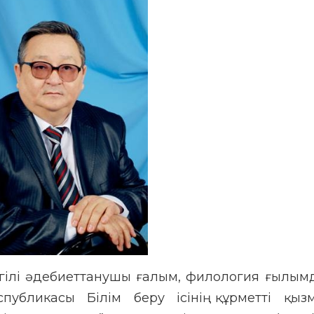
гілі әдебиеттанушы ғалым, филология ғылым
публикасы Білім беру ісінің құрметті қызм