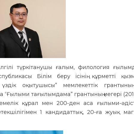
лгілі түркітанушы ғалым, филология ғылым
публикасы Білім беру ісінің құрметті қызм
ң үздік оқытушысы” мемлекеттік грантының
 “Ғылыми тағылымдама” грантының иегері (2010
темелік құрал мен 200-ден аса ғылыми-әдіс
екшілігімен 1 кандидаттық, 20-ға жуық маг