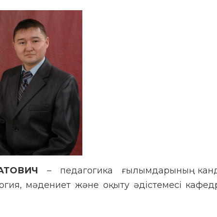
АТОВИЧ
– педагогика ғылымдарының канд
гия, мәдениет және оқыту әдістемесі кафед