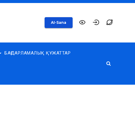
AI-Sana
БАҒДАРЛАМАЛЫҚ ҚҰЖАТТАР