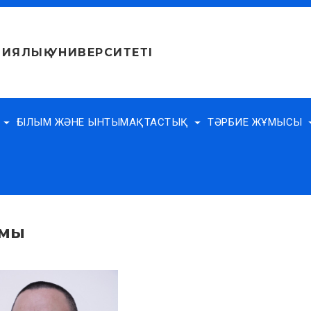
ИЯЛЫҚ УНИВЕРСИТЕТІ
Е
ҒЫЛЫМ ЖӘНЕ ЫНТЫМАҚТАСТЫҚ
ТӘРБИЕ ЖҰМЫСЫ
амы