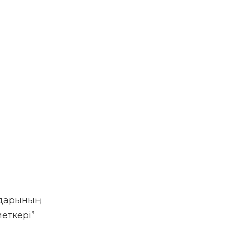
дарының
еткері”