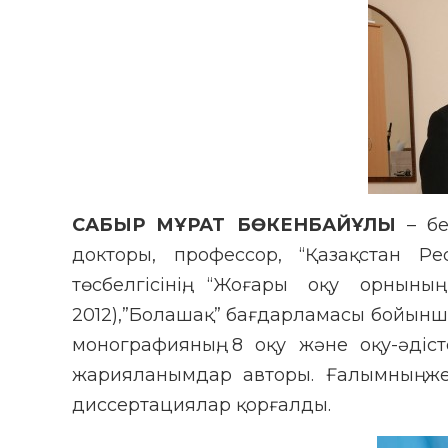
САБЫР МҰРАТ БӨКЕНБАЙҰЛЫ
– бе
докторы, профессор, “Қазақстан Рес
төсбелгісінің, “Жоғары оқу орныны
2012),”Болашақ” бағдарламасы бойынша
монографияның, 8 оқу және оқу-әдіс
жарияланымдар авторы. Ғалымның жет
диссертациялар қорғалды.