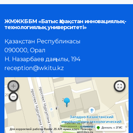
ЖМЖКББМ «Батыс Қазақстан инновациялық-
технологиялық университеті»
Қазақстан Республикасы
090000, Орал
Н. Назарбаев даңғылы, 194
reception@wkitu.kz
Работает на API 2ГИС
Лицензионное соглашение
Доехать с 2ГИС
Для корректной работы Raster JS API нужен ключ. Помощь:
api@2gis.ru