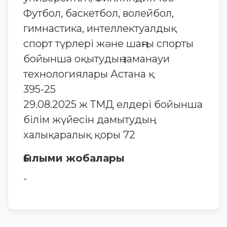
Футбол, баскетбол, волейбол,
гимнастика, интеллектуалдық
спорт түрлері және шаңғы спорты
бойынша оқытудың заманауи
технологиялары Астана қ
395-25
29.08.2025 ж ТМД елдері бойынша
білім жүйесін дамытудың
халықаралық қоры 72
Ғылыми жобалары
-