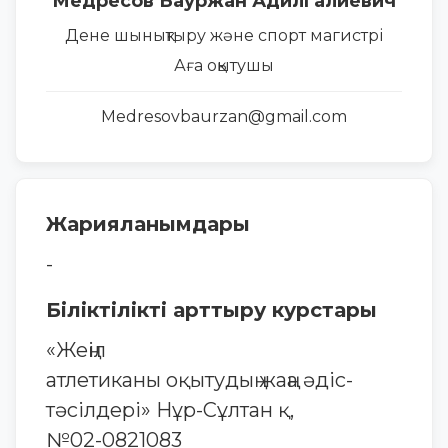
Медресов Бауржан Адилгалиевич
Дене шынықтыру және спорт магистрі
Аға оқытушы
Medresovbaurzan@gmail.com
Жарияланымдары
-
Біліктілікті арттыру курстары
«Жеңіл
атлетиканы оқытудың жаңа əдіс-
тəсілдері» Нұр-Сұлтан қ,
№02-0821083