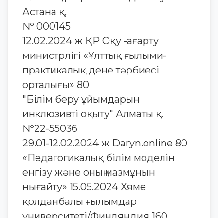
Астана қ,
№ 000145
12.02.2024 ж ҚР Оқу -ағарту
министрлігі «Ұлттық ғылыми-
практикалық дене тәрбиесі
орталығы» 80
"Білім беру ұйымдарын
инклюзивті оқыту" Алматы қ.
№22-55036
29.01-12.02.2024 ж Daryn.online 80
«Педагогикалық білім моделін
енгізу және оның мазмұнын
нығайту» 15.05.2024 Хяме
қолданбалы ғылымдар
университеті/Финляндия 160