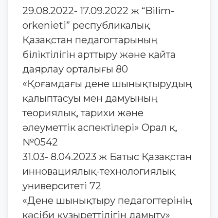
29.08.2022- 17.09.2022 ж “Bilim-
orkenieti” республикалық
Қазақстан педагогтарының
біліктілігін арттыру жəне қайта
даярлау орталығы 80
«Қоғамдағы дене шынықтырудың
қалыптасуы мен дамуының
теориялық, тарихи және
әлеуметтік аспектілері» Орал қ,
№0542
31.03- 8.04.2023 ж Батыс Қазақстан
инновациялық-технологиялық
университеті 72
«Дене шынықтыру педагогтерінің
кәсіби құзыреттілігін дамыту»