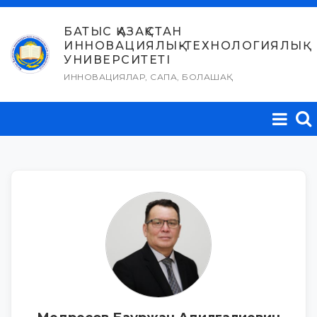
Skip
to
БАТЫС ҚАЗАҚСТАН
ИННОВАЦИЯЛЫҚ-ТЕХНОЛОГИЯЛЫҚ
content
УНИВЕРСИТЕТІ
ИННОВАЦИЯЛАР, САПА, БОЛАШАҚ