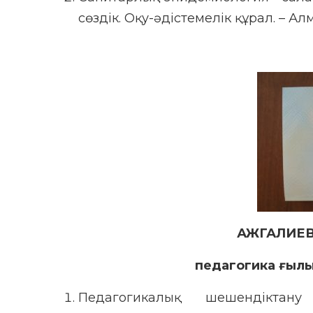
сөздік. Оқу-әдістемелік құрал. – Алм
АЖГАЛИЕ
педагогика ғыл
Педагогикалық шешендіктан