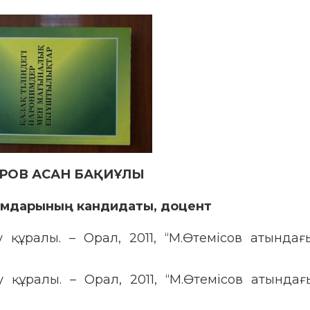
РОВ АСАН БАҚИҰЛЫ
мдарының кандидаты, доцент
у құралы. – Орал, 2011, “М.Өтемісов атындағ
у құралы. – Орал, 2011, “М.Өтемісов атындағ