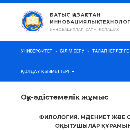
Skip
to
БАТЫС ҚАЗАҚСТАН
content
ИННОВАЦИЯЛЫҚ-ТЕХНОЛОГ
ИННОВАЦИЯЛАР, САПА, БОЛАШАҚ
УНИВЕРСИТЕТ
БІЛІМ БЕРУ
ТАЛАПКЕРЛЕРГ
ҚОЛДАУ ҚЫЗМЕТТЕРІ
Оқу-әдістемелік жұмыс
ФИЛОЛОГИЯ, МӘДЕНИЕТ ЖӘНЕ 
ОҚЫТУШЫЛАР ҚҰРАМЫНЫ