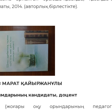
аты, 2014. (авторлық бірлестікте).
В МАРАТ ҚАЙЫРЖАНҰЛЫ
ымдарының кандидаты, доцент
у (жоғары оқу орындарының педагог