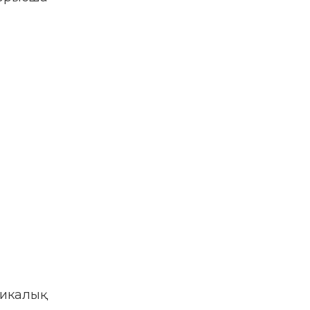
икалық