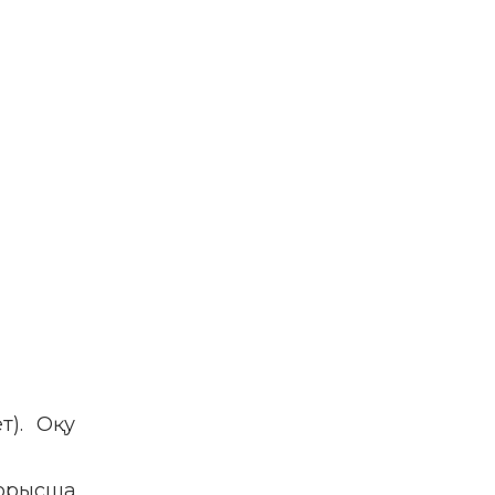
т). Оқу
орысша