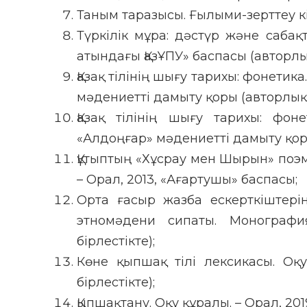
Таным таразысы. Ғылыми-зерттеу кі
Түркілік мұра: дәстүр және сабақт
атындағы ҚазҰПУ» баспасы (авторлық
Қазақ тілінің шығу тарихы: фонетика
мәдениетті дамыту қоры (авторлық 
Қазақ тілінің шығу тарихы: фоне
«Алдоңғар» мәдениетті дамыту қоры
Құтыптың «Хұсрау мен Шырын» поэ
– Орал, 2013, «Ағартушы» баспасы;
Орта ғасыр жазба ескерткіштер
этномәдени сипаты. Монографи
бірлестікте);
Көне қыпшақ тілі лексикасы. Оқу
бірлестікте);
Қыпшақтану. Оқу құралы. – Орал, 201