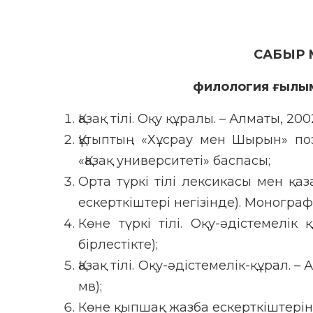
САБЫР 
филология ғылы
Қазақ тілі. Оқу құралы. – Алматы, 20
Құтыптың «Хұсрау мен Шырын» поэ
«Қазақ университеті» баспасы;
Орта түркі тілі лексикасы мен қаз
ескерткіштері негізінде). Монографи
Көне түркі тілі. Оқу-әдістемелік
бірлестікте);
Қазақ тілі. Оқу-әдістемелік-құрал. 
мв);
Көне қыпшақ жазба ескерткіштерінің