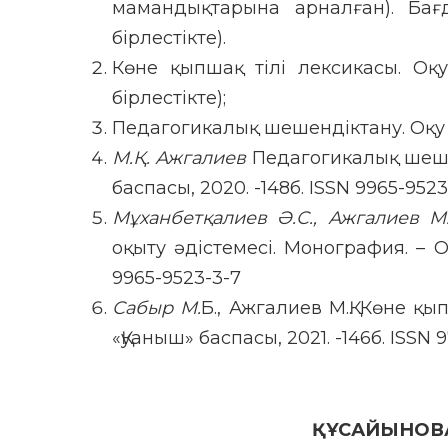
мамандықтарына арналған). Бағд
бірлестікте).
Көне қыпшақ тілі лексикасы. Оқу
бірлестікте);
Педагогикалық шешендіктану. Оқу қ
М.Қ. Ажгалиев
Педагогикалық шеше
баспасы, 2020. -148б. ISSN 9965-9523
Мұханбетқалиев Ә.С., Ажгалиев М.
оқыту әдістемесі. Монография. – О
9965-9523-3-7
Сабыр М.
Б., Ажгалиев М.Қ. Көне қ
«Қуаныш» баспасы, 2021. -146б. ISSN 
ҚҰСАЙЫНОВ