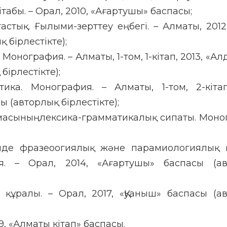
табы. – Орал, 2010, «Ағартушы» баспасы;
астық. Ғылыми-зерттеу еңбегі. – Алматы, 2012
 бірлестікте);
. Монография. – Алматы, 1-том, 1-кітап, 2013, «А
бірлестікте);
тика. Монография. – Алматы, 1-том, 2-кітап
 (авторлық бірлестікте);
масыныңлексика-грамматикалық сипаты. Моно
інде фразеоогиялық және парамиологиялық
я. – Орал, 2014, «Ағартушы» баспасы (ав
 құралы. – Орал, 2017, «Қуаныш» баспасы (а
9, «Алматы кітап» баспасы.