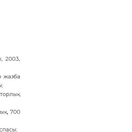
, 2003,
р жазба
ы;
вторлық
лық, 700
спасы;