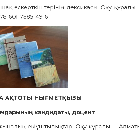
ыпшақ ескерткіштерінің лексикасы. Оқу құралы. 
978-601-7885-49-6
А АҚТОТЫ НЫҒМЕТҚЫЗЫ
мдарының кандидаты, доцент
ағыналық екіұштылықтар. Оқу құралы. – Алматы