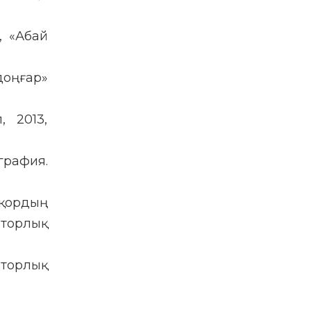
, «Абай
лдоңғар»
, 2013,
графия.
 қордың
торлық
вторлық