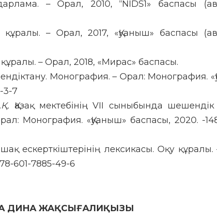
арлама. – Орал, 2010, “NIDS1» баспасы (а
 құралы. – Орал, 2017, «Қуаныш» баспасы (а
ұралы. – Орал, 2018, «Мирас» баспасы.
ндіктану. Монография. – Орал: Монография. «
-3-7
Қ.
Қазақ мектебінің VII сыныбында шешендік
рал: Монография. «Қуаныш» баспасы, 2020. -148
ыпшақ ескерткіштерінің лексикасы. Оқу құралы. 
978-601-7885-49-6
А ДИНА ЖАҚСЫҒАЛИҚЫЗЫ