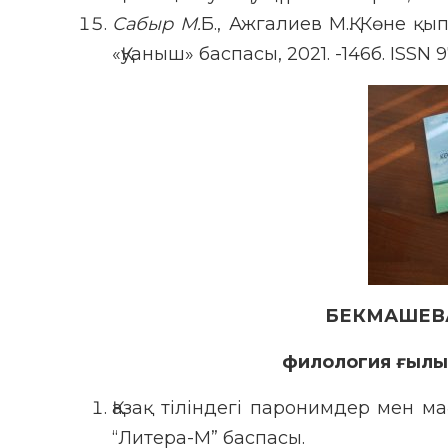
Сабыр М.
Б., Ажгалиев М.Қ. Көне қ
«Қуаныш» баспасы, 2021. -146б. ISSN 
БЕКМАШЕВ
филология ғылы
Қазақ тіліндегі паронимдер мен м
“Литера-М” баспасы.