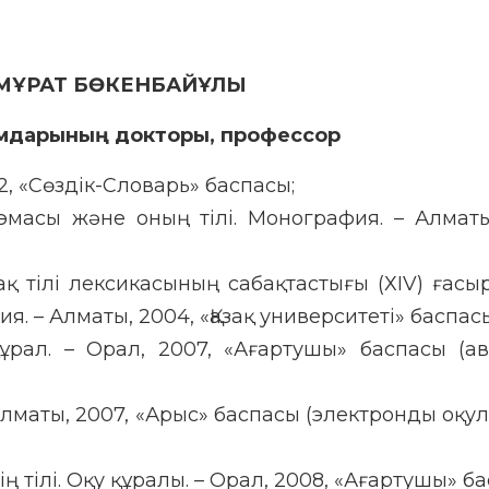
МҰРАТ БӨКЕНБАЙҰЛЫ
мдарының докторы, профессор
02, «Сөздік-Словарь» баспасы;
масы және оның тілі. Монография. – Алматы
ақ тілі лексикасының сабақтастығы (ХІV) ғасы
я. – Алматы, 2004, «Қазақ университеті» баспас
 құрал. – Орал, 2007, «Ағартушы» баспасы (а
– Алматы, 2007, «Арыс» баспасы (электронды оқу
 тілі. Оқу құралы. – Орал, 2008, «Ағартушы» ба