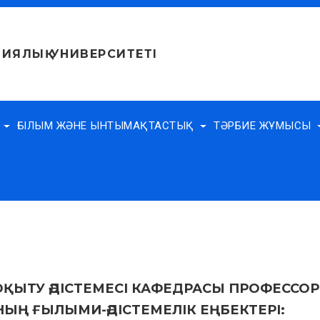
ИЯЛЫҚ УНИВЕРСИТЕТІ
Е
ҒЫЛЫМ ЖӘНЕ ЫНТЫМАҚТАСТЫҚ
ТӘРБИЕ ЖҰМЫСЫ
ОҚЫТУ ӘДІСТЕМЕСІ КАФЕДРАСЫ ПРОФЕССОР
Ң ҒЫЛЫМИ-ӘДІСТЕМЕЛІК ЕҢБЕКТЕРІ: