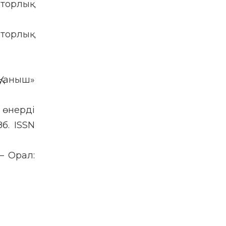
вторлық
вторлық
Қуаныш»
 өнерді
б. ISSN
– Орал: