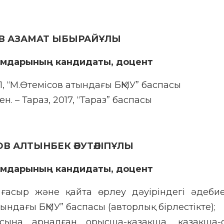
 АЗАМАТ ЫБЫРАЙҰЛЫ
мдарының кандидаты, доцент
1, “М.Өтемісов атындағы БҚМУ” баспасы
 – Тараз, 2017, “Тараз” баспасы
В АЛТЫНБЕК ӘБУТӘЛІПҰЛЫ
мдарының кандидаты, доцент
ғасыр және қайта өрлеу дәуіріндегі әдебие
тындағы БҚМУ” баспасы (авторлық бірлестікте);
асына арналған орысша-қазақша, қазақша-