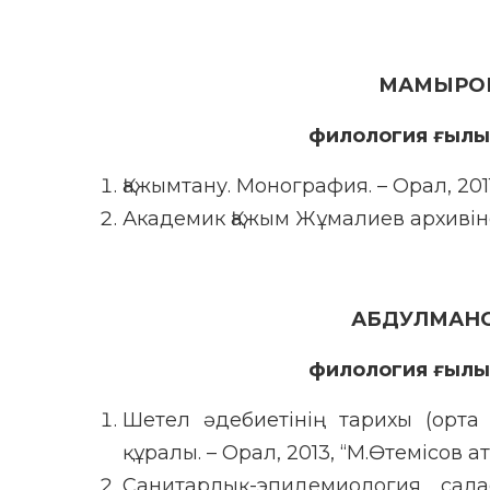
МАМЫРОВ
филология ғылы
Қажымтану. Монография. – Орал, 201
Академик Қажым Жұмалиев архивінен.
АБДУЛМАНО
филология ғылы
Шетел әдебиетінің тарихы (орта 
құралы. – Орал, 2013, “М.Өтемісов а
Санитарлық-эпидемиология сал