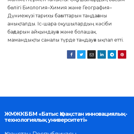
бөлігі Биология–Химия және География–
Дүниежүзі тарихы бағыттарын таңдағаны
анықталды. Іс-шара оқушылардың кәсіби
бағдарын айқындауға және болашақ
мамандықты саналы түрде таңдауға ықпал етті.
ЖМЖКББМ «Батыс Қазақстан инновациялық-
технологиялық университеті»
Қазақстан Республикасы