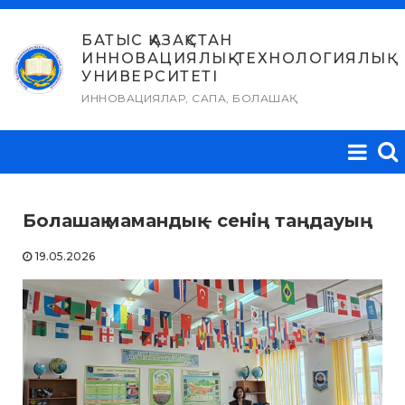
Skip
to
БАТЫС ҚАЗАҚСТАН
ИННОВАЦИЯЛЫҚ-ТЕХНОЛОГИЯЛЫҚ
content
УНИВЕРСИТЕТІ
ИННОВАЦИЯЛАР, САПА, БОЛАШАҚ
Болашақ мамандық – сенің таңдауың
19.05.2026