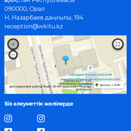
090000, Орал
Н. Назарбаев даңғылы, 194
reception@wkitu.kz
Работает на API 2ГИС
Лицензионное соглашение
Доехать с 2ГИС
Для корректной работы Raster JS API нужен ключ. Помощь:
api@2gis.ru
Біз әлеуметтік желілерде