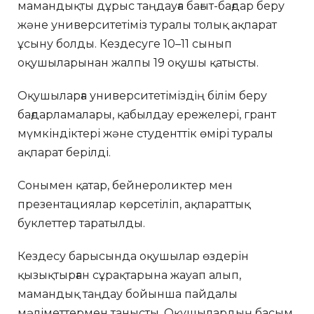
мамандықты дұрыс таңдауға бағыт-бағдар беру
және университетіміз туралы толық ақпарат
ұсыну болды. Кездесуге 10–11 сынып
оқушыларынан жалпы 19 оқушы қатысты.
Оқушыларға университетіміздің білім беру
бағдарламалары, қабылдау ережелері, грант
мүмкіндіктері және студенттік өмірі туралы
ақпарат берілді.
Сонымен қатар, бейнероликтер мен
презентациялар көрсетіліп, ақпараттық
буклеттер таратылды.
Кездесу барысында оқушылар өздерін
қызықтырған сұрақтарына жауап алып,
мамандық таңдау бойынша пайдалы
мәліметтермен танысты. Оқушылардың басым