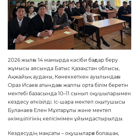
2026 жылғы 14 мамырда кәсіби бағдар беру
жұмысы аясында Батыс Қазақстан облысы,
Ақжайық ауданы, Көнеккеткен ауылындағы
Ораз Исаев атындағы жалпы орта білім беретін
мектебі базасында 10–11 сынып оқушыларымен
кездесу өткізілді. Іс-шара мектеп оқытушысы
Буланаев Елен Мұхтарұлы және мектеп
әкімшілігінің келісімімен ұйымдастырылды.
Кездесудің мақсаты – оқушыларға болашақ