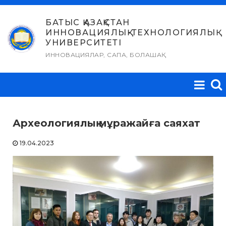
Skip
to
БАТЫС ҚАЗАҚСТАН
ИННОВАЦИЯЛЫҚ-ТЕХНОЛОГИЯЛЫҚ
content
УНИВЕРСИТЕТІ
ИННОВАЦИЯЛАР, САПА, БОЛАШАҚ
Археологиялық мұражайға саяхат
19.04.2023