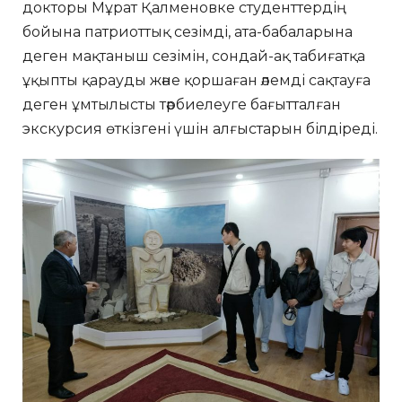
докторы Мұрат Қалменовке студенттердің
бойына патриоттық сезімді, ата-бабаларына
деген мақтаныш сезімін, сондай-ақ табиғатқа
ұқыпты қарауды және қоршаған әлемді сақтауға
деген ұмтылысты тәрбиелеуге бағытталған
экскурсия өткізгені үшін алғыстарын білдіреді.