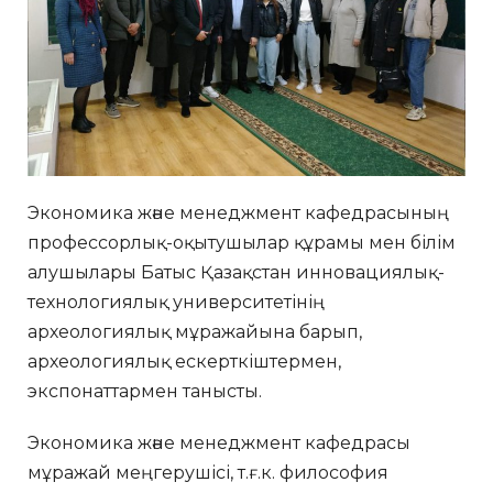
Экономика және менеджмент кафедрасының
профессорлық-оқытушылар құрамы мен білім
алушылары Батыс Қазақстан инновациялық-
технологиялық университетінің
археологиялық мұражайына барып,
археологиялық ескерткіштермен,
экспонаттармен танысты.
Экономика және менеджмент кафедрасы
мұражай меңгерушісі, т.ғ.к. философия