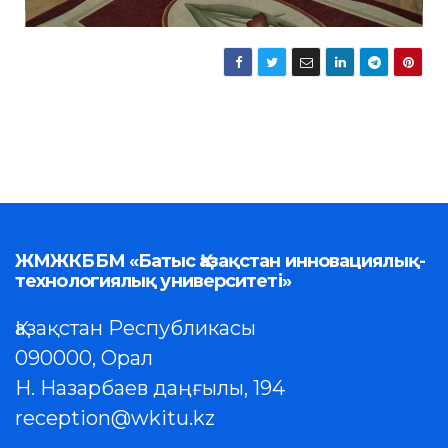
ЖМЖКББМ «Батыс Қазақстан инновациялық-
технологиялық университеті»
Қазақстан Республикасы
090000, Орал
Н. Назарбаев даңғылы, 194
reception@wkitu.kz