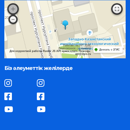
Работает на API 2ГИС
Лицензионное соглашение
Доехать с 2ГИС
Для корректной работы Raster JS API нужен ключ. Помощь:
api@2gis.ru
Біз әлеуметтік желілерде