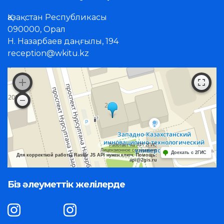
Қазақстан Республикасы
090000, Орал
Н. Назарбаев даңғылы, 194
reception@wkitu.kz
Работает на API 2ГИС
Лицензионное соглашение
Доехать с 2ГИС
Для корректной работы Raster JS API нужен ключ. Помощь:
api@2gis.ru
Біз әлеуметтік желілерде