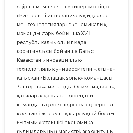
өңірлік мемлекеттік университетінде
«Бизнестегі инновациялық идеялар
мен технологиялар» экономикалық
мамандықтары бойынша XVIII
республикалық олимпиада
қорытындысы бойынша Батыс
Қазақстан инновациялық-
технологиялық университетінің атынан
қатысқан «Болашақ ұрпақ» командасы
2-ші орынға ие болды. Олимпиаданың
қазылар алқасы атап өткендей,
команданың өнер көрсетуі ең серпінді,
креативті және есте қаларлықтай болды.
Ғылыми жетекшісі-экономика
ғылымдарының магистрі, аға оқытушы