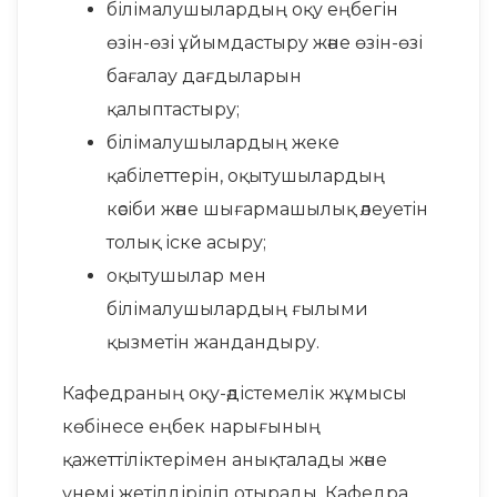
білімалушылардың оқу еңбегін
өзін-өзі ұйымдастыру және өзін-өзі
бағалау дағдыларын
қалыптастыру;
білімалушылардың жеке
қабілеттерін, оқытушылардың
кәсіби және шығармашылық әлеуетін
толық іске асыру;
оқытушылар мен
білімалушылардың ғылыми
қызметін жандандыру.
Кафедраның оқу-әдістемелік жұмысы
көбінесе еңбек нарығының
қажеттіліктерімен анықталады және
үнемі жетілдіріліп отырады. Кафедра