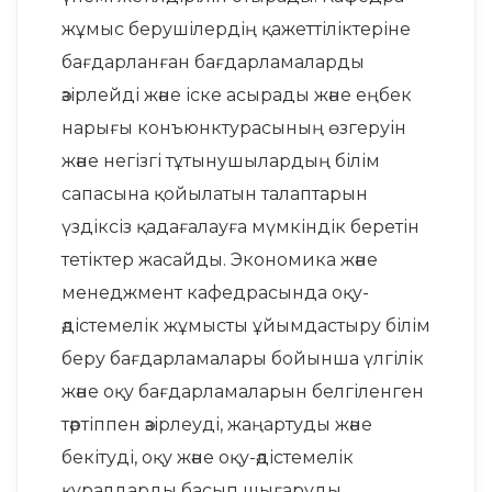
жұмыс берушілердің қажеттіліктеріне
бағдарланған бағдарламаларды
әзірлейді және іске асырады және еңбек
нарығы конъюнктурасының өзгеруін
және негізгі тұтынушылардың білім
сапасына қойылатын талаптарын
үздіксіз қадағалауға мүмкіндік беретін
тетіктер жасайды. Экономика және
менеджмент кафедрасында оқу-
әдістемелік жұмысты ұйымдастыру білім
беру бағдарламалары бойынша үлгілік
және оқу бағдарламаларын белгіленген
тәртіппен әзірлеуді, жаңартуды және
бекітуді, оқу және оқу-әдістемелік
құралдарды басып шығаруды