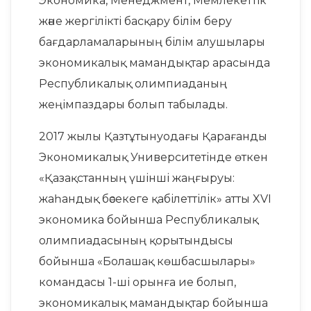
Экономика, Менеджмент, Мемлекеттік
және жергілікті басқару білім беру
бағдарламаларының білім алушылары
экономикалық мамандықтар арасында
Республикалық олимпиаданың
жеңімпаздары болып табылады.
2017 жылы Қазтұтынуодағы Қарағанды
Экономикалық Университетінде өткен
«Қазақстанның үшінші жаңғыруы:
жаһандық бәсекеге қабілеттілік» атты XVI
экономика бойынша Республикалық
олимпиадасының қорытындысы
бойынша «Болашақ көшбасшылары»
командасы 1-ші орынға ие болып,
экономикалық мамандықтар бойынша