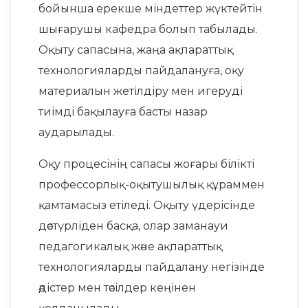
бойынша ерекше міндеттер жүктейтін
шығарушы кафедра болып табылады.
Оқыту сапасына, жаңа ақпараттық
технологияларды пайдалануға, оқу
материалын жетілдіру мен игеруді
тиімді бақылауға басты назар
аударылады.
Оқу процесінің сапасы жоғары білікті
профессорлық-оқытушылық құраммен
қамтамасыз етіледі. Оқыту үдерісінде
дәстүрліден басқа, олар заманауи
педагогикалық және ақпараттық
технологияларды пайдалану негізінде
әдістер мен тәсілдер кеңінен