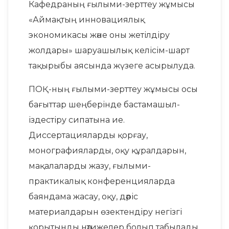
Кафедраның ғылыми-зерттеу жұмысы
«Аймақтың инновациялық
экономикасы және оны жетілдіру
жолдары» шаруашылық келісім-шарт
тақырыбы аясында жүзеге асырылуда.
ПОҚ-ның ғылыми-зерттеу жұмысы осы
бағыттар шеңберінде бастамашыл-
іздестіру сипатына ие.
Диссертацияларды қорғау,
монографияларды, оқу құралдарын,
мақалаларды жазу, ғылыми-
практикалық конференцияларда
баяндама жасау, оқу, дәріс
материалдарын өзектендіру негізгі
қорытынды нәтижелер болып табылады.