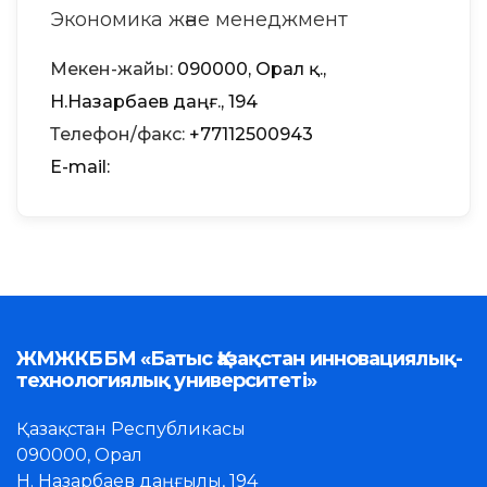
Экономика және менеджмент
Мекен-жайы:
090000, Орал қ.,
Н.Назарбаев даңғ., 194
Телефон/факс:
+77112500943
Е-mail:
ЖМЖКББМ «Батыс Қазақстан инновациялық-
технологиялық университеті»
Қазақстан Республикасы
090000, Орал
Н. Назарбаев даңғылы, 194