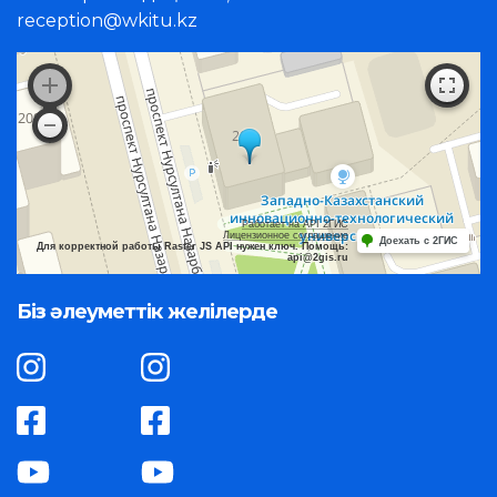
reception@wkitu.kz
Работает на API 2ГИС
Лицензионное соглашение
Доехать с 2ГИС
Для корректной работы Raster JS API нужен ключ. Помощь:
api@2gis.ru
Біз әлеуметтік желілерде