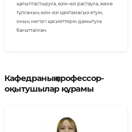
қалыптастыруға, өзін-өзі растауға, жеке
тұлғаның өзін-өзі қамтамасыз етуін,
оның негізгі қасиеттерін дамытуға
бағытталған.
Кафедраның профессор-
оқытушылар құрамы