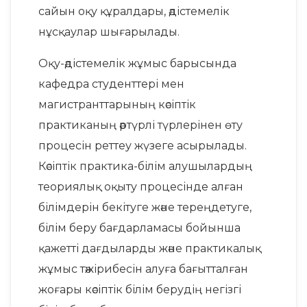
сайын оқу құралдары, әдістемелік
нұсқаулар шығарылады.
Оқу-әдістемелік жұмыс барысында
кафедра студенттері мен
магистранттарының кәсіптік
практиканың әртүрлі түрлерінен өту
процесін реттеу жүзеге асырылады.
Кәсіптік практика-білім алушылардың
теориялық оқыту процесінде алған
білімдерін бекітуге және тереңдетуге,
білім беру бағдарламасы бойынша
қажетті дағдыларды және практикалық
жұмыс тәжірибесін алуға бағытталған
жоғары кәсіптік білім берудің негізгі