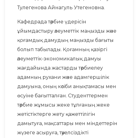
Тулегенова Айнагуль Утегеновна.
Кафедрада тәрбие үдерісін
ұйымдастыру әлеуметтік маңызды және
қоғамдық дамудың маңызды бағыты
болып табылады. Қоғамның қазіргі
әлеуметтік-экономикалық дамуы
жағдайында жастарды тәрбиелеу
адамның рухани және адамгершілік
дамуына, оның кәсіби анықтамасы мен
өсуіне бағытталған. Студенттермен
тәрбие жұмысы жеке тұлғаның жеке
жетістіктерге жету қажеттілігін
дамытуға, мақсаттары мен міндеттерін
жүзеге асыруға, тәуелсіздікті