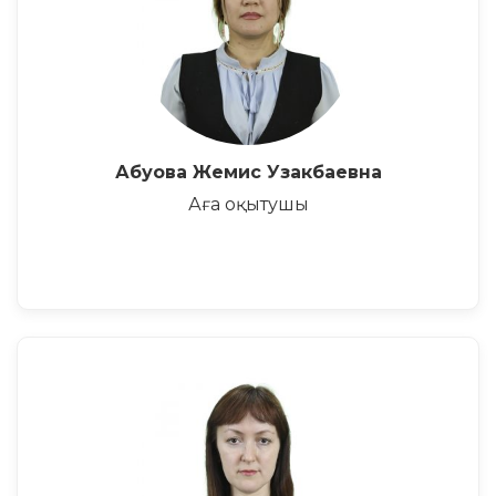
Абуова Жемис Узакбаевна
Аға оқытушы