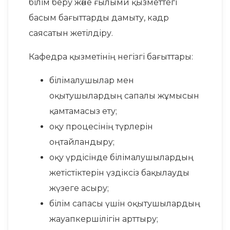
білім беру және ғылыми қызметтегі
басым бағыттарды дамыту, кадр
саясатын жетілдіру.
Кафедра қызметінің негізгі бағыттары:
білімалушылар мен
оқытушылардың сапалы жұмысын
қамтамасыз ету;
оқу процесінің түрлерін
оңтайландыру;
оқу үрдісінде білімалушылардың
жетістіктерін үздіксіз бақылауды
жүзеге асыру;
білім сапасы үшін оқытушылардың
жауапкершілігін арттыру;