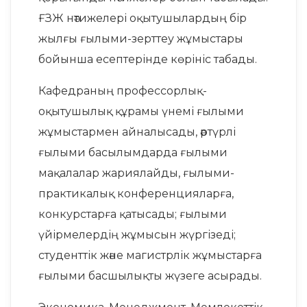
ҒЗЖ нәтижелері оқытушылардың бір
жылғы ғылыми-зерттеу жұмыстары
бойынша есептерінде көрініс табады.
Кафедраның профессорлық-
оқытушылық құрамы үнемі ғылыми
жұмыстармен айналысады, әртүрлі
ғылыми басылымдарда ғылыми
мақалалар жариялайды, ғылыми-
практикалық конференцияларға,
конкурстарға қатысады; ғылыми
үйірмелердің жұмысын жүргізеді;
студенттік және магистрлік жұмыстарға
ғылыми басшылықты жүзеге асырады.