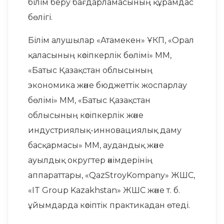
білім беру бағдарламасының құрамдас
бөлігі.
Білім алушылар «Атамекен» ҰКП, «Орал
қаласының кәсіпкерлік бөлімі» ММ,
«Батыс Қазақстан облысының
экономика және бюджеттік жоспарлау
бөлімі» ММ, «Батыс Қазақстан
облысының кәсіпкерлік және
индустриялық-инновациялық даму
басқармасы» ММ, аудандық және
ауылдық округтер әкімдерінің
аппараттары, «QazStroyKompany» ЖШС,
«IT Group Kazakhstan» ЖШС және т. б.
ұйымдарда кәсіптік практикадан өтеді.