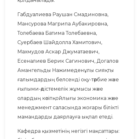
қолданылады.
Габдуалиева Раушан Смадиновна,
Мансурова Магрипа Аубакировна,
Толебаева Батима Толебаевна,
Суербаев Шайдолла Хамитович,
Махмудов Аскар Джуматаевич,
Есеналиев Берик Сагинович, Догалов
Амангельды Нажимеденұлы сияқты
ғалымдардың белсенді оқу-тәрбие және
ғылыми-әдістемелік жұмысы және
олардың кәсіпқойлығы экономика және
менеджмент саласында жоғары білікті
мамандарды даярлауға ықпал етеді.
Кафедра қызметінің негізгі мақсаттары: