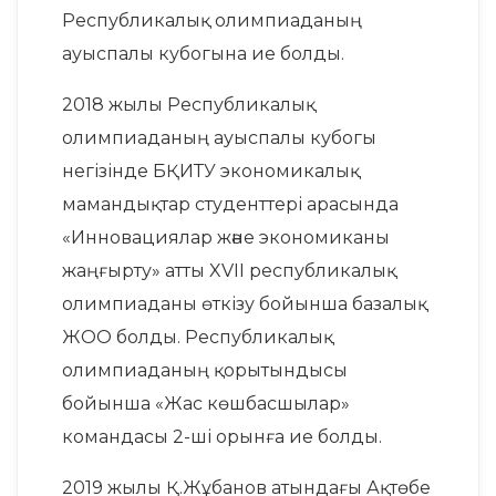
Республикалық олимпиаданың
ауыспалы кубогына ие болды.
2018 жылы Республикалық
олимпиаданың ауыспалы кубогы
негізінде БҚИТУ экономикалық
мамандықтар студенттері арасында
«Инновациялар және экономиканы
жаңғырту» атты XVII республикалық
олимпиаданы өткізу бойынша базалық
ЖОО болды. Республикалық
олимпиаданың қорытындысы
бойынша «Жас көшбасшылар»
командасы 2-ші орынға ие болды.
2019 жылы Қ.Жұбанов атындағы Ақтөбе