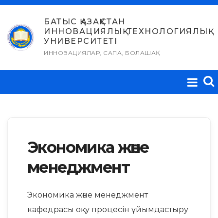
Skip
to
БАТЫС ҚАЗАҚСТАН
ИННОВАЦИЯЛЫҚ-ТЕХНОЛОГИЯЛЫҚ
content
УНИВЕРСИТЕТІ
ИННОВАЦИЯЛАР, САПА, БОЛАШАҚ
Экономика және
менеджмент
Экономика және менеджмент
кафедрасы оқу процесін ұйымдастыру