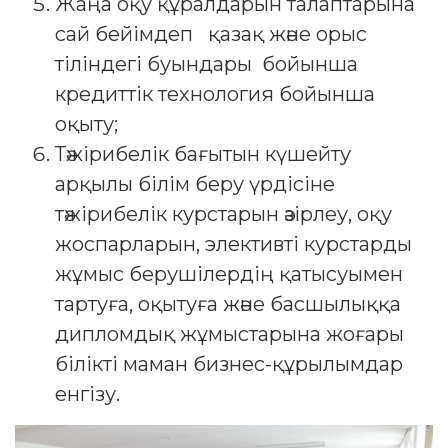
Жаңа оқу құралдарын талаптарына
сай бейімдеп қазақ және орыс
тіліндегі буындары бойынша
кредиттік технология бойынша
оқыту;
Тәжірибелік бағытын күшейту
арқылы білім беру үрдісіне
тәжірибелік курстарын әзірлеу, оқу
жоспарларын, элективті курстарды
жұмыс берушілердің қатысуымен
тартуға, оқытуға және басшылыққа
дипломдық жұмыстарына жоғары
білікті маман бизнес-құрылымдар
енгізу.