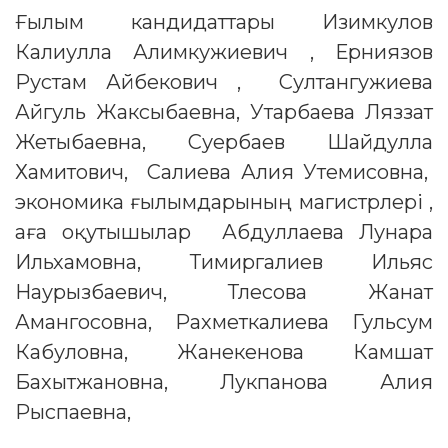
Ғылым кандидаттары Изимкулов
Калиулла Алимкужиевич , Ерниязов
Рустам Айбекович , Султангужиева
Айгуль Жаксыбаевна, Утарбаева Ляззат
Жетыбаевна, Суербаев Шайдулла
Хамитович, Салиева Алия Утемисовна,
экономика ғылымдарының магистрлері ,
аға оқутышылар Абдуллаева Лунара
Ильхамовна, Тимиргалиев Ильяс
Наурызбаевич, Тлесова Жанат
Амангосовна, Рахметкалиева Гульсум
Кабуловна, Жанекенова Камшат
Бахытжановна, Лукпанова Алия
Рыспаевна,