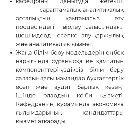
кафедраны дамытуда жетекші
сараптамалық-аналитикалық
орталықтың қамтамасыз ету
процесіндегі әзірлеу саласындағы
шешімдерді есепке алу-қаржылық
және аналитикалық қызмет;
Жаңа білім беру модельдерін еңбек
нарығында сұранысқа ие қамтитын
компоненттері-үздіксіз білім беру
саласындағы мамандар бухгалтерлік
есеп және аудит барлық кезеңі
ішінде олардың кәсіби қызметі.
Кафедраның құрамында экономика
ғылымдарының кандидаттары
қызмет атқарады;