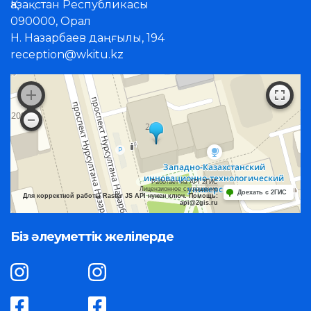
Қазақстан Республикасы
090000, Орал
Н. Назарбаев даңғылы, 194
reception@wkitu.kz
Работает на API 2ГИС
Лицензионное соглашение
Доехать с 2ГИС
Для корректной работы Raster JS API нужен ключ. Помощь:
api@2gis.ru
Біз әлеуметтік желілерде