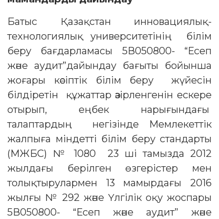
Батыс Қазақстан инновациялық-
технологиялық университетінің білім
беру бағдарламасы 5В050800- “Есеп
және аудит”дайындау бағыты бойынша
жоғары кәсіптік білім беру жүйесін
білдіретін құжаттар әзірленгенін ескере
отырып, еңбек нарығындағы
талаптардың негізінде Мемлекеттік
жалпыға міндетті білім беру стандарты
(МЖБС) № 1080 23 ші тамызда 2012
жылдағы берілген өзгерістер мен
толықтырулармен 13 мамырдағы 2016
жылғы № 292 және Үлгілік оқу жоспары
5В050800- “Есеп және аудит” және