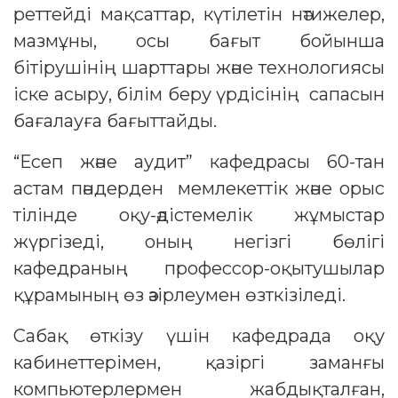
реттейді мақсаттар, күтілетін нәтижелер,
мазмұны, осы бағыт бойынша
бітірушінің шарттары және технологиясы
іске асыру, білім беру үрдісінің сапасын
бағалауға бағыттайды.
“Есеп және аудит” кафедрасы 60-тан
астам пәндерден мемлекеттік және орыс
тілінде оқу-әдістемелік жұмыстар
жүргізеді, оның негізгі бөлігі
кафедраның профессор-оқытушылар
құрамының өз әзірлеумен өзткізіледі.
Сабақ өткізу үшін кафедрада оқу
кабинеттерімен, қазіргі заманғы
компьютерлермен жабдықталған,