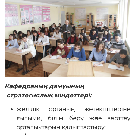
Кафедраның дамуының
стратегиялық міндеттері:
желілік ортаның жетекшілеріне
ғылыми, білім беру және зерттеу
орталықтарын қалыптастыру;