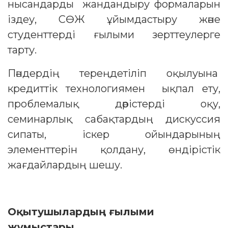
нысандарды жандандыру формаларын
іздеу, СӨЖ ұйымдастыру және
студенттерді ғылыми зерттеулерге
тарту.
Пәндердің тереңдетіліп оқылуына
кредиттік технологиямен ықпал ету,
проблемалық дәрістерді оқу,
семинарлық сабақтардың дискуссия
сипаты, іскер ойындарының
элементтерін қолдану, өндірістік
жағдайлардың шешу.
Оқытушылардың ғылыми
жұмыстары