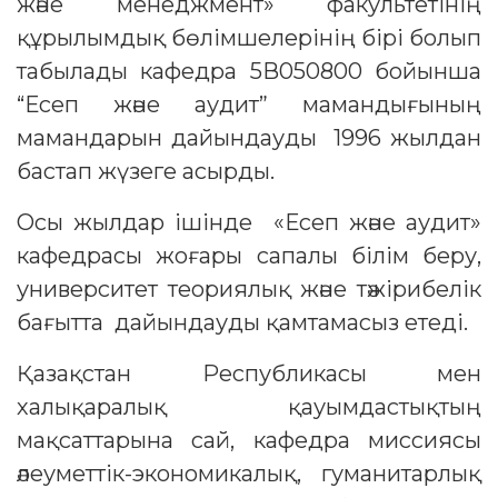
және менеджмент» факультетінің
құрылымдық бөлімшелерінің бірі болып
табылады кафедра 5В050800 бойынша
“Есеп және аудит” мамандығының
мамандарын дайындауды 1996 жылдан
бастап жүзеге асырды.
Осы жылдар ішінде «Есеп және аудит»
кафедрасы жоғары сапалы білім беру,
университет теориялық және тәжірибелік
бағытта дайындауды қамтамасыз етеді.
Қазақстан Республикасы мен
халықаралық қауымдастықтың
мақсаттарына сай, кафедра миссиясы
әлеуметтік-экономикалық, гуманитарлық