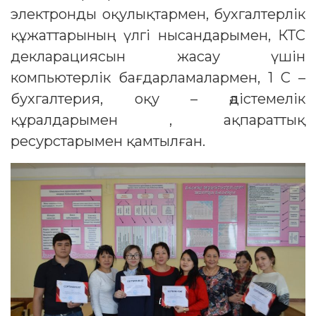
электронды оқулықтармен, бухгалтерлік
құжаттарының үлгі нысандарымен, КТС
декларациясын жасау үшін
компьютерлік бағдарламалармен, 1 С –
бухгалтерия, оқу – әдістемелік
құралдарымен , ақпараттық
ресурстарымен қамтылған.