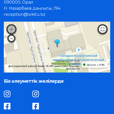
090000, Орал
Н. Назарбаев даңғылы, 194
reception@wkitu.kz
Работает на API 2ГИС
Лицензионное соглашение
Доехать с 2ГИС
Для корректной работы Raster JS API нужен ключ. Помощь:
api@2gis.ru
Біз әлеуметтік желілерде