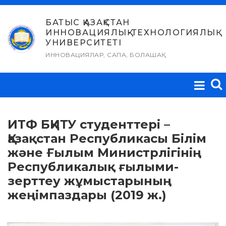
Skip
to
БАТЫС ҚАЗАҚСТАН
ИННОВАЦИЯЛЫҚ-ТЕХНОЛОГИЯЛЫҚ
content
УНИВЕРСИТЕТІ
ИННОВАЦИЯЛАР, САПА, БОЛАШАҚ
ИТФ БҚИТУ студенттері –
Қазақстан Республикасы Білім
және Ғылым Министрлігінің
Республикалық ғылыми-
зерттеу жұмыстарының
жеңімпаздары (2019 ж.)