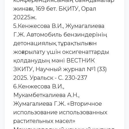
конференциясының баяндамалар
жинағы, 169 бет. БҚИТУ, Орал
20225ж.
5.Кенжесова В.И., Жумагалиева
Г.Ж. Автомобиль бензиндерінің
детонациялық тұрақтылығын
жоғарылату үшін оксигенаттарды
қолданудың мәні ВЕСТНИК
ЗКИТУ, Научный журнал №1 (33)
2025. Уральск - С. 230-237
6.Кенжесова В.И.,
Мукамбеткалиева А.Н.,
Жумагалиева Г.Ж. «Вторичное
использование использованных
растительных масел»