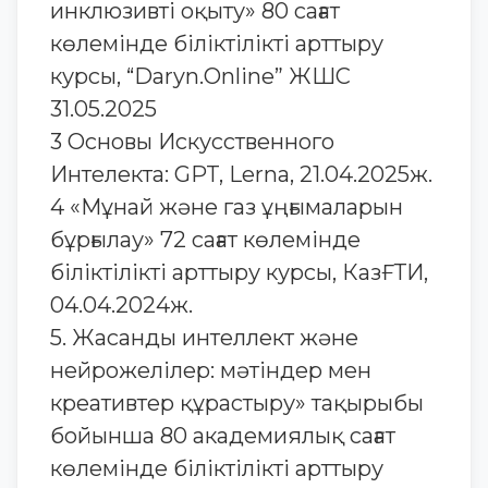
инклюзивті оқыту» 80 сағат
көлемінде біліктілікті арттыру
курсы, “Daryn.Online” ЖШС
31.05.2025
3 Основы Искусственного
Интелекта: GPT, Lerna, 21.04.2025ж.
4 «Мұнай және газ ұңғымаларын
бұрғылау» 72 сағат көлемінде
біліктілікті арттыру курсы, КазҒТИ,
04.04.2024ж.
5. Жасанды интеллект және
нейрожелілер: мәтіндер мен
креативтер құрастыру» тақырыбы
бойынша 80 академиялық сағат
көлемінде біліктілікті арттыру