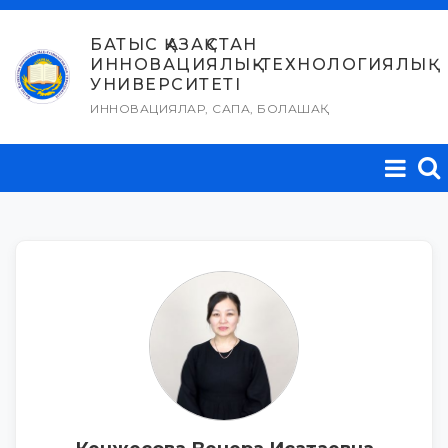
Skip
to
БАТЫС ҚАЗАҚСТАН
ИННОВАЦИЯЛЫҚ-ТЕХНОЛОГИЯЛЫҚ
content
УНИВЕРСИТЕТІ
ИННОВАЦИЯЛАР, САПА, БОЛАШАҚ