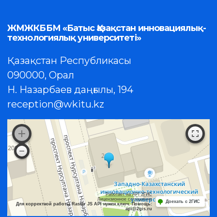
ЖМЖКББМ «Батыс Қазақстан инновациялық-
технологиялық университеті»
Қазақстан Республикасы
090000, Орал
Н. Назарбаев даңғылы, 194
reception@wkitu.kz
Работает на API 2ГИС
Лицензионное соглашение
Доехать с 2ГИС
Для корректной работы Raster JS API нужен ключ. Помощь:
api@2gis.ru