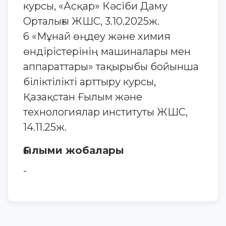
курсы, «Асқар» Кәсіби Даму
Орталығы ЖШС, 3.10.2025ж.
6 «Мұнай өңдеу және химия
өндірістерінің машиналары мен
аппараттары» тақырыбы бойынша
біліктілікті арттыру курсы,
Қазақстан Ғылым және
технологиялар институты ЖШС,
14.11.25ж.
Ғылыми жобалары
-