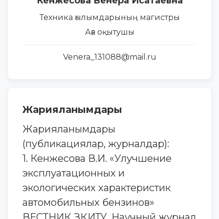
Кенжесова Венера Исатаевна
Техника ғылымдарының магистры
Аға оқытушы
Venera_131088@mail.ru
Жарияланымдары
Жарияланымдары
(публикациялар, журналдар):
1. Кенжесова В.И. «Улучшение
эксплуатационных и
экологических характеристик
автомобильных бензинов»
ВЕСТНИК ЗКИТУ, Научный журнал