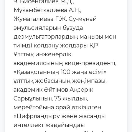
9. Бисенгалиев М.Д.,
Мукамбеткалиева А.Н.,
Жумагалиева Г.Ж. Су-мұнай
эмульсияларын бұзуда
деэмульгаторлардың маңызы мен
тиімді қолдану жолдары ҚР
Ұлттық инженерлік
академиясының вице-президенті,
«Қазақстанның 100 жаңа есімі»
ұлттық жобасының жеңімпазы,
академик Әйтімов Ақсерік
Сарыұлының 75 жылдық
мерейтойына орай өткізілген
«Цифрландыру және жасанды
интеллект жағдайындағы