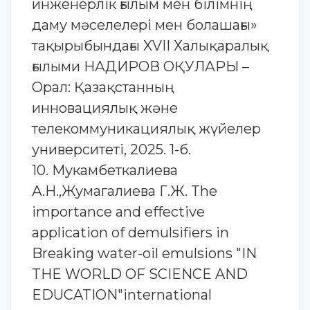
инженерлік ғылым мен білімнің
даму мәселелері мен болашағы»
тақырыбындағы XVII Халықаралық
ғылыми НАДИРОВ ОҚУЛАРЫ –
Орал: Қазақстанның
инновациялық және
телекоммуникациялық жүйелер
университеті, 2025. 1-б.
10. Мукамбеткалиева
А.Н.,Жумагалиева Г.Ж. The
importance and effective
application of demulsifiers in
Breaking water-oil emulsions "IN
THE WORLD OF SCIENCE AND
EDUCATION"international