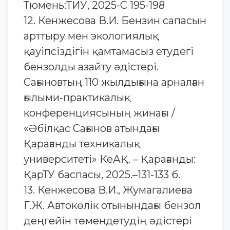
Тюмень:ТИУ, 2025-С 195-198
12. Кенжесова В.И. Бензин сапасын
арттыру мен экологиялық
қауіпсіздігін қамтамасыз етудегі
бензолды азайту әдістері.
Сағыновтың 110 жылдығына арналған
ғылыми-практикалық
конференциясының жинағы /
«Әбілқас Сағынов атындағы
Қарағанды техникалық
университеті» КеАҚ. – Қарағанды:
ҚарТУ баспасы, 2025.–131-133 б.
13. Кенжесова В.И., Жумагалиева
Г.Ж. Автокөлік отынындағы бензол
деңгейін төмендетудің әдістері