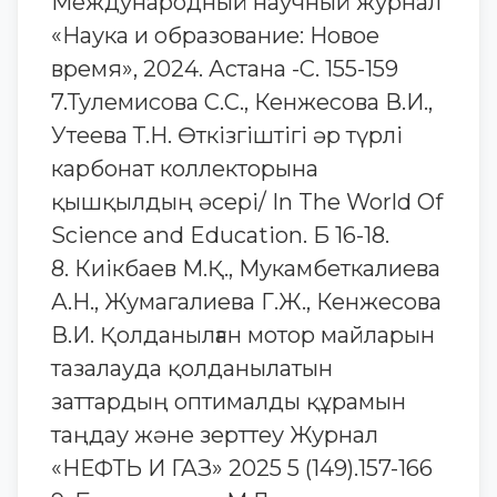
Международный научный журнал
«Наука и образование: Новое
время», 2024. Астана -С. 155-159
7.Тулемисова С.С., Кенжесова В.И.,
Утеева Т.Н. Өткізгіштігі әр түрлі
карбонат коллекторына
қышқылдың әсері/ In The World Of
Science and Education. Б 16-18.
8. Киікбаев М.Қ., Мукамбеткалиева
А.Н., Жумагалиева Г.Ж., Кенжесова
В.И. Қолданылған мотор майларын
тазалауда қолданылатын
заттардың оптималды құрамын
таңдау және зерттеу Журнал
«НЕФТЬ И ГАЗ» 2025 5 (149).157-166