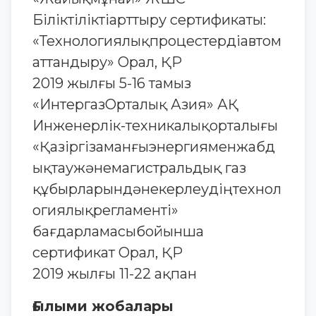
Біліктіліктіарттыру сертификаты:
«Технологиялықпроцестердіавтом
аттандыру» Орал, ҚР
2019 жылғы 5-16 тамыз
«ИнтергазОрталық Азия» АҚ
Инженерлік-техникалықорталығы
«Қазіргізаманғыэнергияменжабд
ықтаужәнемагистральдық газ
құбырларындәнекерлеудіңтехнол
огиялықрегламенті»
бағдарламасыбойынша
сертификат Орал, ҚР
2019 жылғы 11-22 ақпан
Ғылыми жобалары