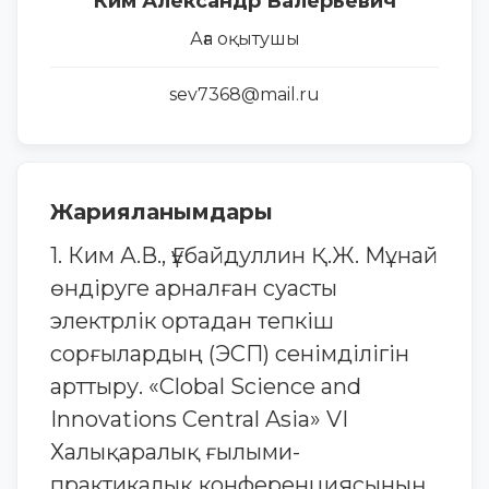
Ким Александр Валерьевич
Аға оқытушы
sev7368@mail.ru
Жарияланымдары
1. Ким А.В., Ғұбайдуллин Қ.Ж. Мұнай
өндіруге арналған суасты
электрлік ортадан тепкіш
сорғылардың (ЭСП) сенімділігін
арттыру. «Clobal Science and
Innovations Central Asia» VI
Халықаралық ғылыми-
практикалық конференциясының