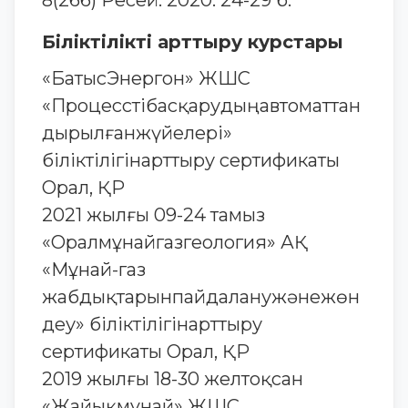
8(266) Ресей. 2020. 24-29 б.
Біліктілікті арттыру курстары
«БатысЭнергон» ЖШС
«Процесстібасқарудыңавтоматтан
дырылғанжүйелері»
біліктілігінарттыру сертификаты
Орал, ҚР
2021 жылғы 09-24 тамыз
«Оралмұнайгазгеология» АҚ
«Мұнай-газ
жабдықтарынпайдаланужәнежөн
деу» біліктілігінарттыру
сертификаты Орал, ҚР
2019 жылғы 18-30 желтоқсан
«Жайықмұнай» ЖШС