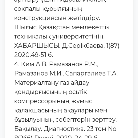
соқпалы құрылғының
конструкциясын жетілдіру.
Шығыс Қазақстан мемлекеттік
техникалық университетінің
ХАБАРШЫСЫ. Д.Серікбаева. 1(87)
2020.49-51 б.
4. Ким А.В. Рамазанов Р.М.,
Рамазанов М.И., Сапарғалиев Т.А.
Материалтану газ айдау
қондырғысының осьтік
компрессорының жұмыс
қалақшасының ақаулары мен
бұзылуының себептерін зерттеу.
Бақылау. Диагностика. 23 том No