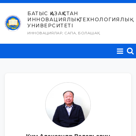
Skip
to
БАТЫС ҚАЗАҚСТАН
ИННОВАЦИЯЛЫҚ-ТЕХНОЛОГИЯЛЫҚ
content
УНИВЕРСИТЕТІ
ИННОВАЦИЯЛАР, САПА, БОЛАШАҚ