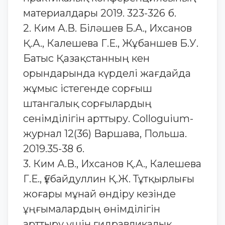
материалдары 2019. 323-326 б.
2. Ким А.В. Біләшев Б.А., Ихсанов
Қ.А., Калешева Г.Е., Жұбаншев Б.У.
Батыс Қазақстанның кен
орындарында күрделі жағдайда
жұмыс істегенде сорғыш
штангалық сорғылардың
сенімділігін арттыру. Colloguium-
журнал 12(36) Варшава, Польша.
2019.35-38 б.
3. Ким А.В., Ихсанов Қ.А., Калешева
Г.Е., Ғұбайдуллин Қ.Ж. Тұтқырлығы
жоғары мұнай өндіру кезінде
ұңғымалардың өнімділігін
арттыру үшін гидравликалық