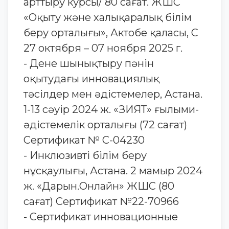
арттыру курсы/ 80 сағат. ЖШС
«Оқыту және халықаралық білім
беру орталығы», Актобе қаласы, С
27 октября – 07 ноября 2025 г.
- Дене шынықтыру пәнін
оқытудағы инновациялық
тәсілдер мен әдістемелер, Астана.
1-13 сәуір 2024 ж. «ЗИЯТ» ғылыми-
әдістемелік орталығы (72 сағат)
Сертификат № С-04230
- Инклюзивті білім беру
нұсқаулығы, Астана. 2 мамыр 2024
ж. «Дарын.Онлайн» ЖШС (80
сағат) Сертификат №22-70966
- Сертификат инновационные