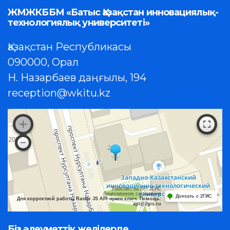
ЖМЖКББМ «Батыс Қазақстан инновациялық-
технологиялық университеті»
Қазақстан Республикасы
090000, Орал
Н. Назарбаев даңғылы, 194
reception@wkitu.kz
Работает на API 2ГИС
Лицензионное соглашение
Доехать с 2ГИС
Для корректной работы Raster JS API нужен ключ. Помощь:
api@2gis.ru
Біз әлеуметтік желілерде