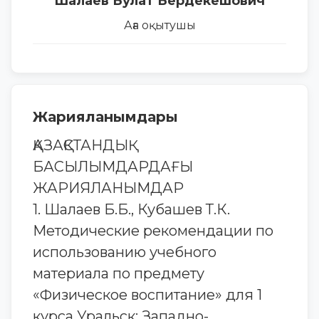
Шалаев Булат Бердекешович
Аға оқытушы
Жарияланымдары
ҚАЗАҚСТАНДЫҚ
БАСЫЛЫМДАРДАҒЫ
ЖАРИЯЛАНЫМДАР
1. Шалаев Б.Б., Кубашев Т.К.
Методические рекомендации по
использованию учебного
материала по предмету
«Физическое воспитание» для 1
курса Уральск: Западно-