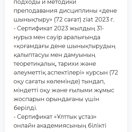
подходы и методики
преподавания дисциплины «дене
шынықтыру» (72 сағат) ziat 2023 г.
- Сертификат 2023 жылдың 31-
нурыз мен сәуір аралығында
«қоғамдағы дене шынықтырудың
қалыптасуы мен дамуының
теоретиқалық, тарихи және
әлеуметтіқ аспектілері» курсын (72
оқу сағаты көлемінде) тындап,
міндетті оқу және ғылыми жұмыс
жоспарын орындағаны үшін
берілді.
- Сертификат «Ұлттык ұстаз»
онлайн академиясының білікті