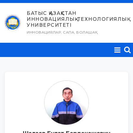
Skip
to
БАТЫС ҚАЗАҚСТАН
ИННОВАЦИЯЛЫҚ-ТЕХНОЛОГИЯЛЫҚ
content
УНИВЕРСИТЕТІ
ИННОВАЦИЯЛАР, САПА, БОЛАШАҚ