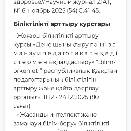
здоровье//Научный журнал ZIAT,
№ 6, ноябрь 2025 (54).С.41-45.
Біліктілікті арттыру курстары
- Жоғары біліктілікті арттыру
курсы «Дене шынықтыру пəнін з а
м а н ау и п е д а го г и к а л ы қ ə д і
с т е р м е н ықпалдастыру» “Bilim-
orkenieti” республикалық Қазақстан
педагогтарының біліктілігін
арттыру жəне қайта даярлау
орталығы 11.12 - 24.12.2025 (80
сағат).
- «Жасанды интеллект және
заманауи білім беру» біліктілікті