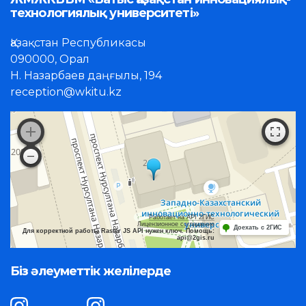
технологиялық университеті»
Қазақстан Республикасы
090000, Орал
Н. Назарбаев даңғылы, 194
reception@wkitu.kz
Работает на API 2ГИС
Лицензионное соглашение
Доехать с 2ГИС
Для корректной работы Raster JS API нужен ключ. Помощь:
api@2gis.ru
Біз әлеуметтік желілерде