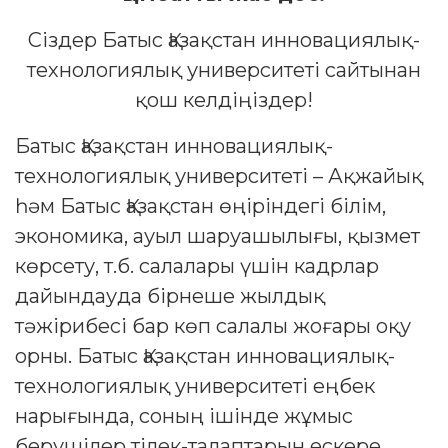
Сіздер Батыс Қазақстан инновациялық-
технологиялық университеті сайтынан
қош келдіңіздер!
Батыс Қазақстан инновациялық-
технологиялық университеті – Ақжайық
һәм Батыс Қазақстан өңіріндегі білім,
экономика, ауыл шаруашылығы, қызмет
көрсету, т.б. салалары үшін кадрлар
дайындауда бірнеше жылдық
тәжірибесі бар көп салалы жоғары оқу
орны. Батыс Қазақстан инновациялық-
технологиялық университеті еңбек
нарығында, соның ішінде жұмыс
берушілер тілек-талаптарын ескере