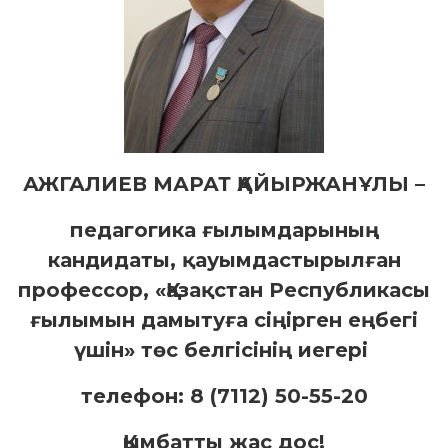
АЖГАЛИЕВ МАРАТ ҚАЙЫРЖАНҰЛЫ –
педагогика ғылымдарының
кандидаты, қауымдастырылған
профессор, «Қазақстан Республикасы
ғылымын дамытуға сіңірген еңбегі
үшін» төс белгісінің иегері
телефон: 8 (7112) 50-55-20
Қымбатты жас дос!