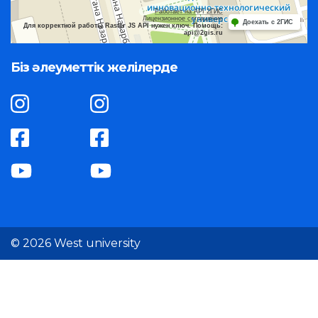
Работает на API 2ГИС
Лицензионное соглашение
Доехать с 2ГИС
Для корректной работы Raster JS API нужен ключ. Помощь:
api@2gis.ru
Біз әлеуметтік желілерде
© 2026 West university