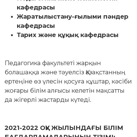
кафедрасы
Жаратылыстану-ғылыми пәндер
кафедрасы
Тарих және құқық кафедрасы
Педагогика факультеті жарқын
болашаққа және тәуелсіз Қазақстанның
ертеңіне өз үлесін қосуға құштар, кәсіби
жоғары білім алғысы келетін мақсатты
да жігерлі жастарды күтеді.
2021-2022 ОҚУ ЖЫЛЫНДАҒЫ БІЛІМ