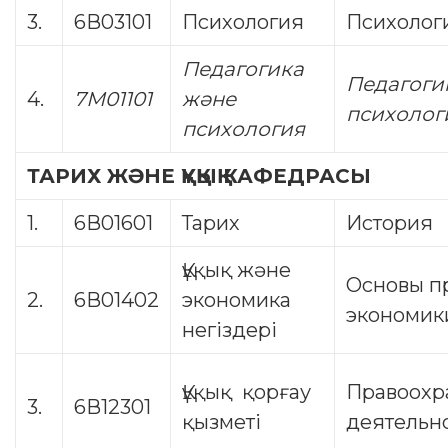
3.
6В03101
Психология
Психолог
Педагогика
Педагоги
4.
7М01101
және
психолог
психология
ТАРИХ ЖӘНЕ ҚҰҚЫҚ КАФЕДРАСЫ
1.
6В01601
Тарих
История
Құқық және
Основы п
2.
6В01402
экономика
экономик
негіздері
Құқық қорғау
Правоохр
3.
6В12301
қызметі
деятельн