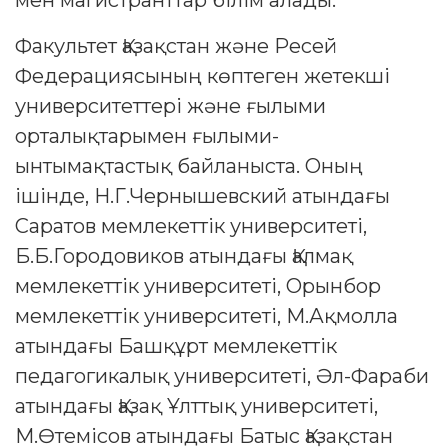
мен магистранттар білім алады.
Факультет Қазақстан және Ресей
Федерациясының көптеген жетекші
университеттері және ғылыми
орталықтарымен ғылыми-
ынтымақтастық байланыста. Оның
ішінде, Н.Г.Чернышевский атындағы
Саратов мемлекеттік университеті,
Б.Б.Городовиков атындағы Қалмақ
мемлекеттік университеті, Орынбор
мемлекеттік университеті, М.Ақмолла
атындағы Башқұрт мемлекеттік
педагогикалық университеті, Әл-Фараби
атындағы Қазақ Ұлттық университеті,
М.Өтемісов атындағы Батыс Қазақстан