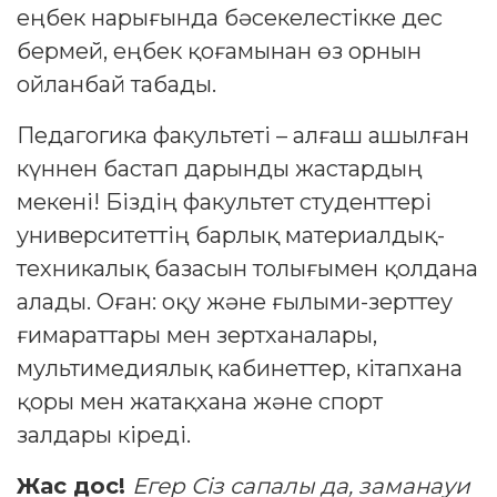
еңбек нарығында бәсекелестікке дес
бермей, еңбек қоғамынан өз орнын
ойланбай табады.
Педагогика факультеті – алғаш ашылған
күннен бастап дарынды жастардың
мекені! Біздің факультет студенттері
университеттің барлық материалдық-
техникалық базасын толығымен қолдана
алады. Оған: оқу және ғылыми-зерттеу
ғимараттары мен зертханалары,
мультимедиялық кабинеттер, кітапхана
қоры мен жатақхана және спорт
залдары кіреді.
Жас дос!
Егер Сіз сапалы да, заманауи