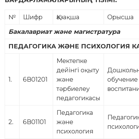
БАҒДАРЛАМАЛАРЫНЫҢ ТІЗІМІ:
№
Шифр
Қазақша
Орысша
Бакалавриат және магистратура
ПЕДАГОГИКА ЖӘНЕ ПСИХОЛОГИЯ 
Мектепке
дейінгі оқыту
Дошколь
1.
6В01201
және
обучение
тәрбиелеу
воспитан
педагогикасы
Педагогика
Педагогик
2.
6В01101
және
психолог
психология