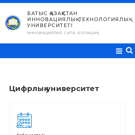
Skip
to
БАТЫС ҚАЗАҚСТАН
ИННОВАЦИЯЛЫҚ-ТЕХНОЛОГИЯЛЫҚ
content
УНИВЕРСИТЕТІ
ИННОВАЦИЯЛАР, САПА, БОЛАШАҚ
Цифрлық университет