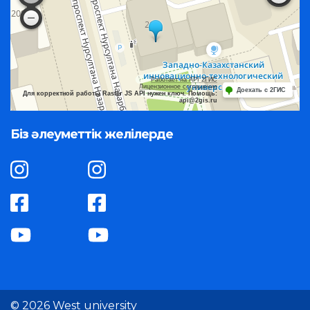
Работает на API 2ГИС
Лицензионное соглашение
Доехать с 2ГИС
Для корректной работы Raster JS API нужен ключ. Помощь:
api@2gis.ru
Біз әлеуметтік желілерде
© 2026 West university