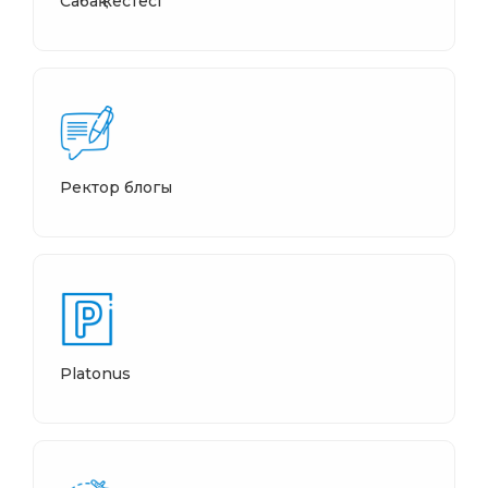
Сабақ кестесі
Ректор блогы
Platonus