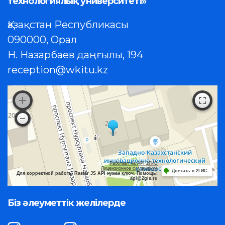
технологиялық университеті»
Қазақстан Республикасы
090000, Орал
Н. Назарбаев даңғылы, 194
reception@wkitu.kz
Работает на API 2ГИС
Лицензионное соглашение
Доехать с 2ГИС
Для корректной работы Raster JS API нужен ключ. Помощь:
api@2gis.ru
Біз әлеуметтік желілерде