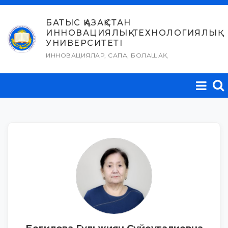
Skip
to
БАТЫС ҚАЗАҚСТАН
ИННОВАЦИЯЛЫҚ-ТЕХНОЛОГИЯЛЫҚ
content
УНИВЕРСИТЕТІ
ИННОВАЦИЯЛАР, САПА, БОЛАШАҚ