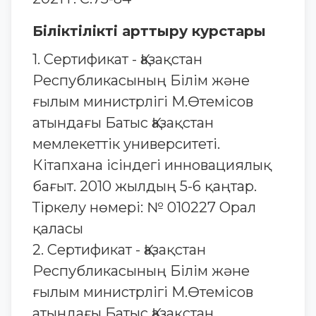
Біліктілікті арттыру курстары
1. Сертификат - Қазақстан
Республикасының Білім және
ғылым министрлігі М.Өтемісов
атындағы Батыс Қазақстан
мемлекеттік университеті.
Кітапхана ісіндегі инновациялық
бағыт. 2010 жылдың 5-6 қаңтар.
Тіркелу нөмері: № 010227 Орал
қаласы
2. Сертификат - Қазақстан
Республикасының Білім және
ғылым министрлігі М.Өтемісов
атындағы Батыс Қазақстан