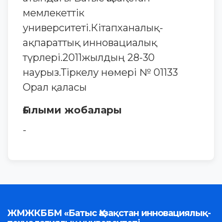
мемлекеттік
университеті.Кітапханалық-
ақпараттық инновациалық
түрлері.2011жылдың 28-30
наурыз.Тіркелу нөмері № 01133
Орал қаласы
Ғылыми жобалары
-
ЖМЖКББМ «Батыс Қазақстан инновациялық-