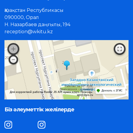
Қазақстан Республикасы
090000, Орал
Н. Назарбаев даңғылы, 194
reception@wkitu.kz
Работает на API 2ГИС
Лицензионное соглашение
Доехать с 2ГИС
Для корректной работы Raster JS API нужен ключ. Помощь:
api@2gis.ru
Біз әлеуметтік желілерде