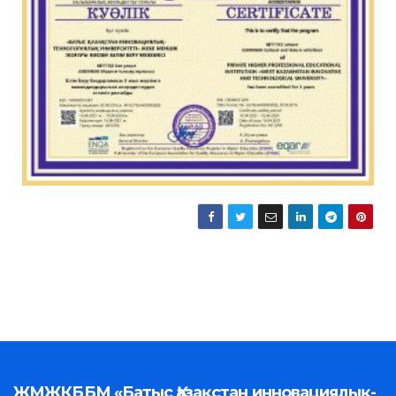
ЖМЖКББМ «Батыс Қазақстан инновациялық-