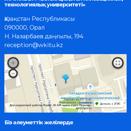
технологиялық университеті»
Қазақстан Республикасы
090000, Орал
Н. Назарбаев даңғылы, 194
reception@wkitu.kz
Работает на API 2ГИС
Лицензионное соглашение
Доехать с 2ГИС
Для корректной работы Raster JS API нужен ключ. Помощь:
api@2gis.ru
Біз әлеуметтік желілерде