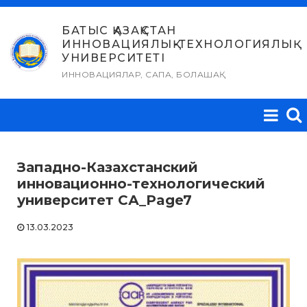
Skip
to
БАТЫС ҚАЗАҚСТАН
ИННОВАЦИЯЛЫҚ-ТЕХНОЛОГИЯЛЫҚ
content
УНИВЕРСИТЕТІ
ИННОВАЦИЯЛАР, САПА, БОЛАШАҚ
Западно-Казахстанский
инновационно-технологический
университет СА_Page7
13.03.2023