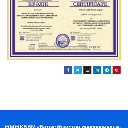
ЖМЖКББМ «Батыс Қазақстан инновациялық-