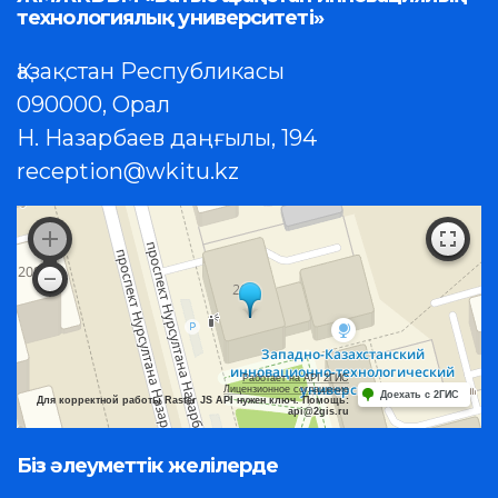
технологиялық университеті»
Қазақстан Республикасы
090000, Орал
Н. Назарбаев даңғылы, 194
reception@wkitu.kz
Работает на API 2ГИС
Лицензионное соглашение
Доехать с 2ГИС
Для корректной работы Raster JS API нужен ключ. Помощь:
api@2gis.ru
Біз әлеуметтік желілерде