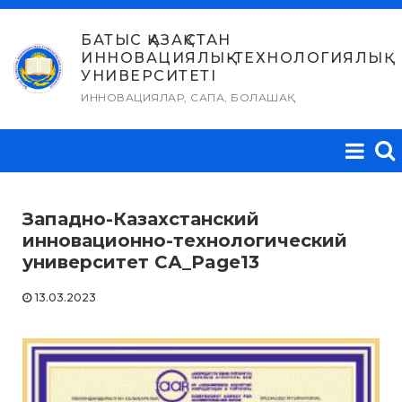
Skip
to
БАТЫС ҚАЗАҚСТАН
ИННОВАЦИЯЛЫҚ-ТЕХНОЛОГИЯЛЫҚ
content
УНИВЕРСИТЕТІ
ИННОВАЦИЯЛАР, САПА, БОЛАШАҚ
Западно-Казахстанский
инновационно-технологический
университет СА_Page13
13.03.2023