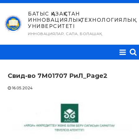
Skip
to
БАТЫС ҚАЗАҚСТАН
ИННОВАЦИЯЛЫҚ-ТЕХНОЛОГИЯЛЫҚ
content
УНИВЕРСИТЕТІ
ИННОВАЦИЯЛАР, САПА, БОЛАШАҚ
Свид-во 7М01707 РиЛ_Page2
16.05.2024