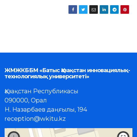
ЖМЖКББМ «Батыс Қазақстан инновациялық-
технологиялық университеті»
Қазақстан Республикасы
090000, Орал
Н. Назарбаев даңғылы, 194
reception@wkitu.kz