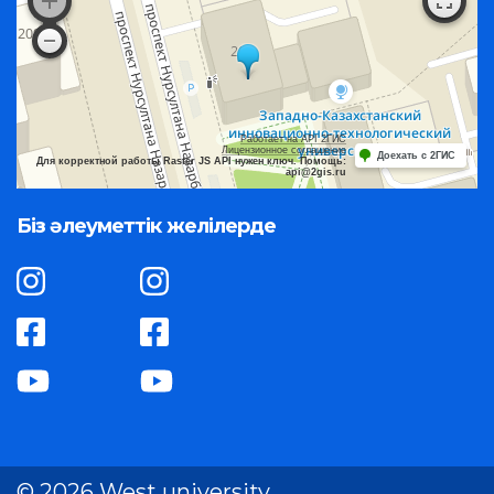
Работает на API 2ГИС
Лицензионное соглашение
Доехать с 2ГИС
Для корректной работы Raster JS API нужен ключ. Помощь:
api@2gis.ru
Біз әлеуметтік желілерде
© 2026 West university