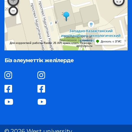
Работает на API 2ГИС
Лицензионное соглашение
Доехать с 2ГИС
Для корректной работы Raster JS API нужен ключ. Помощь:
api@2gis.ru
Біз әлеуметтік желілерде
© 2026 West university