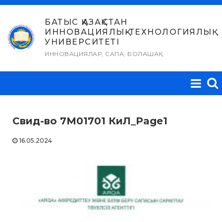
Skip
to
БАТЫС ҚАЗАҚСТАН
ИННОВАЦИЯЛЫҚ-ТЕХНОЛОГИЯЛЫҚ
content
УНИВЕРСИТЕТІ
ИННОВАЦИЯЛАР, САПА, БОЛАШАҚ
Свид-во 7М01701 КиЛ_Page1
16.05.2024