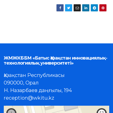
ЖМЖКББМ «Батыс Қазақстан инновациялық-
технологиялық университеті»
Қазақстан Республикасы
090000, Орал
Н. Назарбаев даңғылы, 194
reception@wkitu.kz