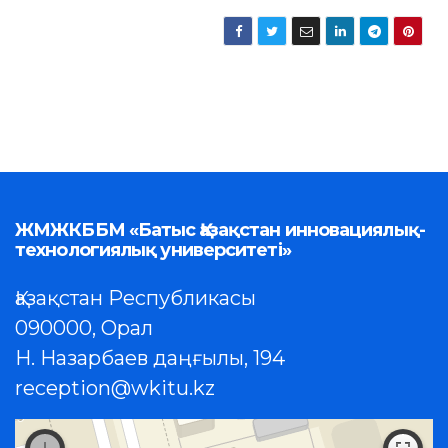
ЖМЖКББМ «Батыс Қазақстан инновациялық-
технологиялық университеті»
Қазақстан Республикасы
090000, Орал
Н. Назарбаев даңғылы, 194
reception@wkitu.kz