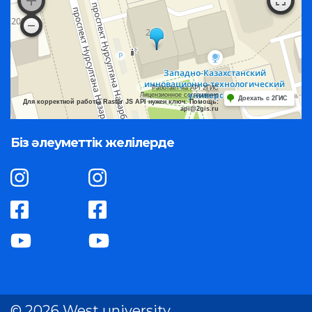
Работает на API 2ГИС
Лицензионное соглашение
Доехать с 2ГИС
Для корректной работы Raster JS API нужен ключ. Помощь:
api@2gis.ru
Біз әлеуметтік желілерде
© 2026 West university