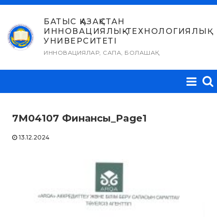
Skip
to
БАТЫС ҚАЗАҚСТАН
ИННОВАЦИЯЛЫҚ-ТЕХНОЛОГИЯЛЫҚ
content
УНИВЕРСИТЕТІ
ИННОВАЦИЯЛАР, САПА, БОЛАШАҚ
7М04107 Финансы_Page1
13.12.2024