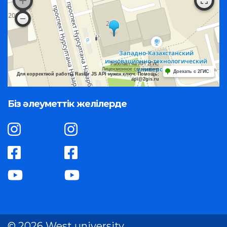
Работает на API 2ГИС
Лицензионное соглашение
Доехать с 2ГИС
Для корректной работы Raster JS API нужен ключ. Помощь:
api@2gis.ru
Біз әлеуметтік желілерде
© 2026 West university