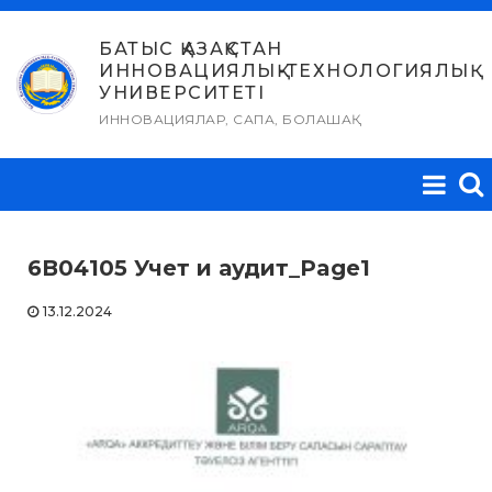
Skip
to
БАТЫС ҚАЗАҚСТАН
ИННОВАЦИЯЛЫҚ-ТЕХНОЛОГИЯЛЫҚ
content
УНИВЕРСИТЕТІ
ИННОВАЦИЯЛАР, САПА, БОЛАШАҚ
6В04105 Учет и аудит_Page1
13.12.2024