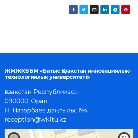
ЖМЖКББМ «Батыс Қазақстан инновациялық-
технологиялық университеті»
Қазақстан Республикасы
090000, Орал
Н. Назарбаев даңғылы, 194
reception@wkitu.kz