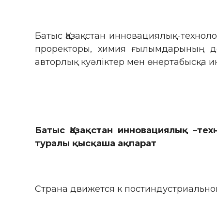
Батыс Қазақстан инновациялық-техно
проректоры, химия ғылымдарының до
авторлық куәліктер мен өнертабысқа и
Батыс Қазақстан инновациялық
–
тех
туралы қысқаша ақпарат
Страна движется к постиндустриальном