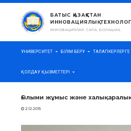
Skip
to
БАТЫС ҚАЗАҚСТАН
content
ИННОВАЦИЯЛЫҚ-ТЕХНОЛОГ
ИННОВАЦИЯЛАР, САПА, БОЛАШАҚ
УНИВЕРСИТЕТ
БІЛІМ БЕРУ
ТАЛАПКЕРЛЕРГ
ҚОЛДАУ ҚЫЗМЕТТЕРІ
Ғылыми жұмыс және халықаралық
2.12.2015