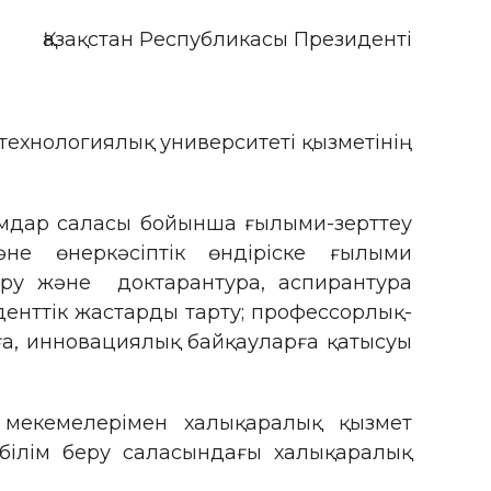
қстан Республикасы Президенті
ехнологиялық университеті қызметінің
мдар саласы бойынша ғылыми-зерттеу
не өнеркәсіптік өндіріске ғылыми
ыру және доктарантура, аспирантура
енттік жастарды тарту; профессорлық-
а, инновациялық байқауларға қатысуы
мекемелерімен халықаралық қызмет
 білім беру саласындағы халықаралық