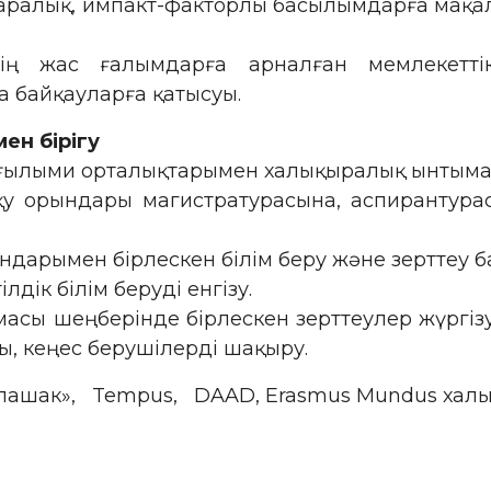
ықаралық, импакт-факторлы басылымдарға мақ
ердің жас ғалымдарға арналған мемлекетт
 байқауларға қатысуы.
ен бірігу
 ғылыми орталықтарымен халықыралық ынтыма
 орындары магистратурасына, аспирантурас
ындарымен бірлескен білім беру және зертте
ік білім беруді енгізу.
ы шеңберінде бірлескен зерттеулер жүргізу, б
, кеңес берушілерді шақыру.
Болашак», Tempus, DAAD, Erasmus Mundus хал