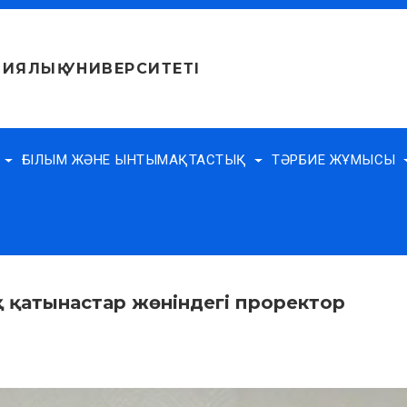
ИЯЛЫҚ УНИВЕРСИТЕТІ
Е
ҒЫЛЫМ ЖӘНЕ ЫНТЫМАҚТАСТЫҚ
ТӘРБИЕ ЖҰМЫСЫ
 қатынастар жөніндегі проректор