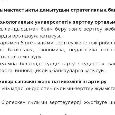
ымақтастықты дамытудың стратегиялық ба
ехнологиялық университетін зерттеу орталы
ыландырылған білім беру және зерттеу жобал
рды орындауға қатысуы.
дарымен бірге ғылыми-зерттеу және тәжірибе
к бағыттағы, экономика, педагогика сал
тханаларын құру.
мысына белсенді түрде тарту. Студенттік ж
арға, инновациялық байқауларға қатысуы.
ялар сапасын және нәтижелілігін артыру
 ұйымдар, өндіріспен ғылыми-зерттеу жұмыст
 бірлескен ғылыми зерттеулерді жүргізуге 