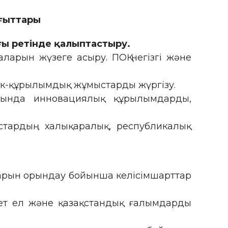
ғыттары
ғы ретінде қалыптастыру.
арын жүзеге асыру. ПОҚ негізгі және
лік-құрылымдық жұмыстарды жүргізу.
асында инновациялық құрылымдарды,
астардың халықаралық, республикалық
арын орындау бойынша келісімшарттар
шет ел және қазақстандық ғалымдарды