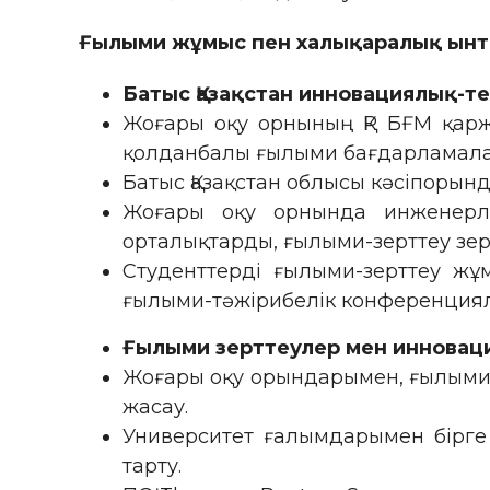
Ғылыми жұмыс пен халықаралық ынт
Батыс Қазақстан инновациялық-т
Жоғары оқу орнының ҚР БҒМ қарж
қолданбалы ғылыми бағдарламала
Батыс Қазақстан облысы кәсіпорын
Жоғары оқу орнында инженерлі
орталықтарды, ғылыми-зерттеу зер
Студенттерді ғылыми-зерттеу жұ
ғылыми-тәжірибелік конференциял
Ғылыми зерттеулер мен инноваци
Жоғары оқу орындарымен, ғылыми
жасау.
Университет ғалымдарымен бірге
тарту.