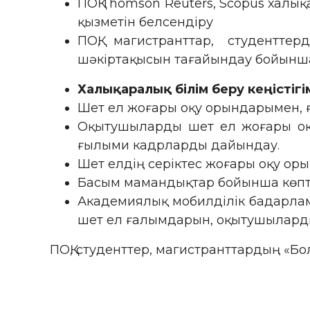
ПОҚ Thomson Reuters, Scopus хал
қызметін белсендіру
ПОҚ, магистранттар, студентт
шәкіртақысын тағайындау бойынша
Халықаралық білім беру кеңістігім
Шет ел жоғары оқу орындарымен,
Оқытушыларды шет ел жоғары оқу
ғылыми кадрларды дайындау.
Шет елдің серіктес жоғары оқу ор
Басым мамандықтар бойынша көптілд
Академиялық мобилділік бадарламас
шет ел ғалымдарын, оқытушыларды
ПОҚ, студенттер, магистранттардың «