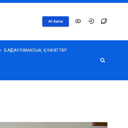
AI-Sana
БАҒДАРЛАМАЛЫҚ ҚҰЖАТТАР