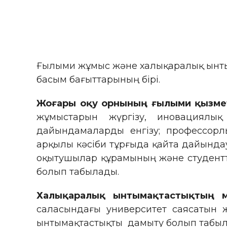
Ғылыми жұмыс және халықаралық ынтым
басым бағыттарының бірі.
Жоғары оқу орнының ғылыми қызмет
жұмыстарын жүргізу, иновациялық
дайындамаларды енгізу; профессорл
арқылы кәсіби тұрғыда қайта дайында
оқытушылар құрамының және студентт
болып табылады.
Халықаралық ынтымақтастықтың 
саласындағы университет саясатын ж
ынтымақтастықты дамыту болып таб