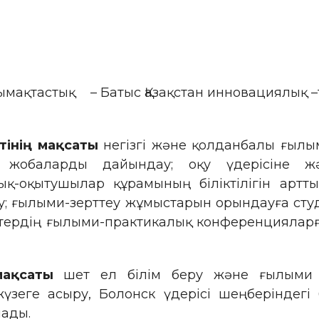
Қаза
ақтастық – Батыс Қазақстан инновациялық –т
інің мақсаты
негізгі және қолданбалы ғылы
 жобаларды дайындау; оқу үдерісіне жә
ық-оқытушылар құрамының біліктілігін артт
у; ғылыми-зерттеу жұмыстарын орындауға студ
ердің ғылыми-практикалық конференцияларғ
мақсаты
шет ел білім беру және ғылыми 
үзеге асыру, Болонск үдерісі шеңберіндегі
ылады.