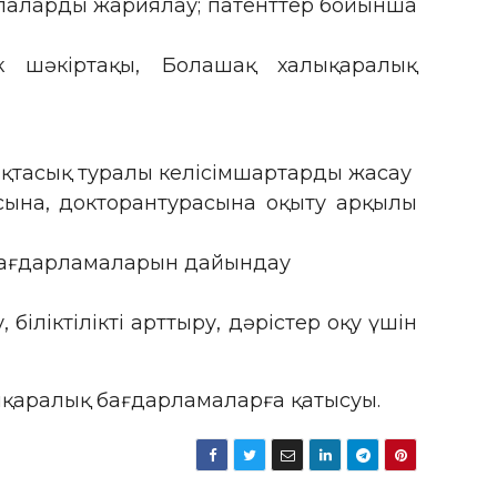
алаларды жариялау; патенттер бойынша
ік шәкіртақы, Болашақ халықаралық
қтасық туралы келісімшартарды жасау
ына, докторантурасына оқыту арқылы
у бағдарламаларын дайындау
іліктілікті арттыру, дәрістер оқу үшін
ықаралық бағдарламаларға қатысуы.