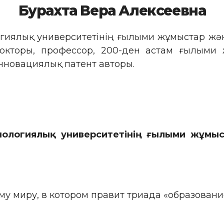
Бурахта Вера Алексеевна
логиялық университетінің ғылыми жұмыстар ж
кторы, профессор, 200-ден астам ғылыми ж
нновациялық патент авторы.
нологиялық университетінің ғылыми жұмы
у миру, в котором правит триада «образовани