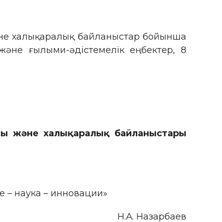
әне халықаралық байланыстар бойынша
әне ғылыми-әдістемелік еңбектер, 8
сы және халықаралық байланыстары
е – наука – инновации»
Н.А. Назарбаев