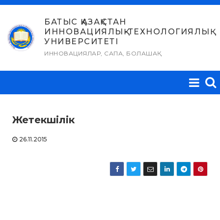
Skip
to
БАТЫС ҚАЗАҚСТАН
ИННОВАЦИЯЛЫҚ-ТЕХНОЛОГИЯЛЫҚ
content
УНИВЕРСИТЕТІ
ИННОВАЦИЯЛАР, САПА, БОЛАШАҚ
Жетекшілік
26.11.2015