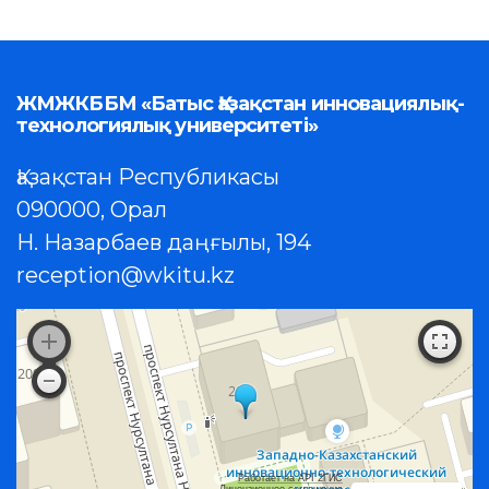
ЖМЖКББМ «Батыс Қазақстан инновациялық-
технологиялық университеті»
Қазақстан Республикасы
090000, Орал
Н. Назарбаев даңғылы, 194
reception@wkitu.kz
Работает на API 2ГИС