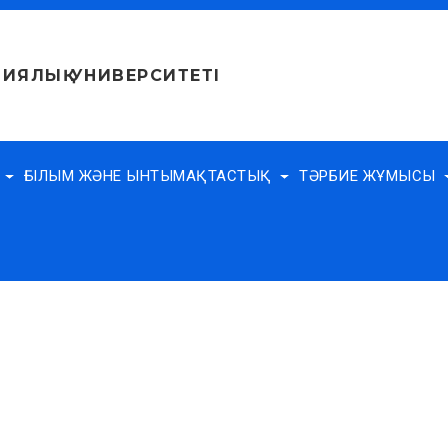
ИЯЛЫҚ УНИВЕРСИТЕТІ
Е
ҒЫЛЫМ ЖӘНЕ ЫНТЫМАҚТАСТЫҚ
ТӘРБИЕ ЖҰМЫСЫ