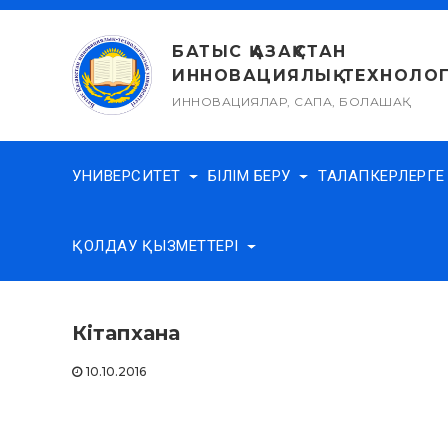
Skip
to
БАТЫС ҚАЗАҚСТАН
content
ИННОВАЦИЯЛЫҚ-ТЕХНОЛОГ
ИННОВАЦИЯЛАР, САПА, БОЛАШАҚ
УНИВЕРСИТЕТ
БІЛІМ БЕРУ
ТАЛАПКЕРЛЕРГ
ҚОЛДАУ ҚЫЗМЕТТЕРІ
Кітапхана
10.10.2016