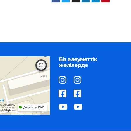
Біз әлеуметтік
желілерде
на API 2ГИС
 соглашение
Доехать с 2ГИС
api@2gis.ru