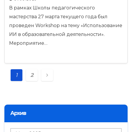
В рамках Школы педагогического
мастерства 27 марта текущего года был
проведен Workshop на тему «Использование
ИИ в образовательной деятельности».
Мероприятие…
Навигация
1
2
по
записям
Архив