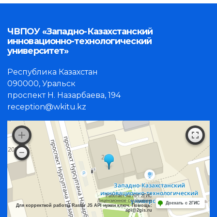
ЧВПОУ «Западно-Казахстанский
инновационно-технологический
университет»
Республика Казахстан
090000, Уральск
проспект Н. Назарбаева, 194
reception@wkitu.kz
Работает на API 2ГИС
Лицензионное соглашение
Доехать с 2ГИС
Для корректной работы Raster JS API нужен ключ. Помощь:
api@2gis.ru