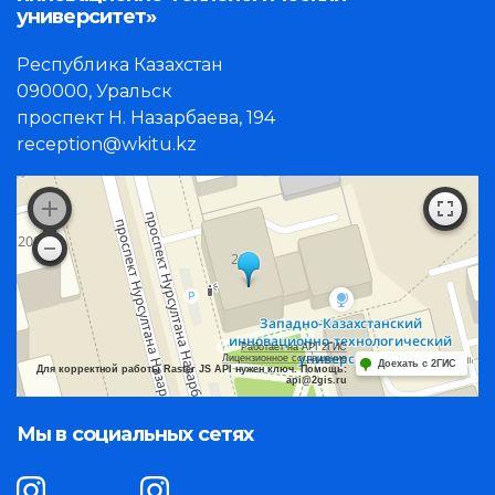
университет»
Республика Казахстан
090000, Уральск
проспект Н. Назарбаева, 194
reception@wkitu.kz
Работает на API 2ГИС
Лицензионное соглашение
Доехать с 2ГИС
Для корректной работы Raster JS API нужен ключ. Помощь:
api@2gis.ru
Мы в социальных сетях