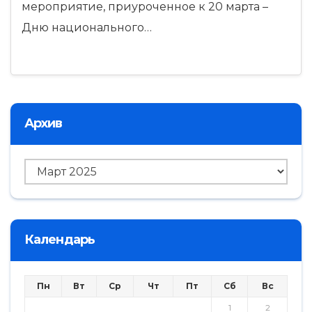
мероприятие, приуроченное к 20 марта –
Дню национального…
Архив
Архив
Календарь
Пн
Вт
Ср
Чт
Пт
Сб
Вс
1
2