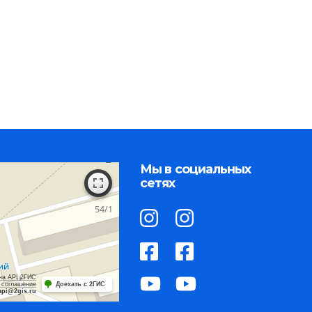
Мы в социальных
сетях
на API 2ГИС
 соглашение
Доехать с 2ГИС
api@2gis.ru