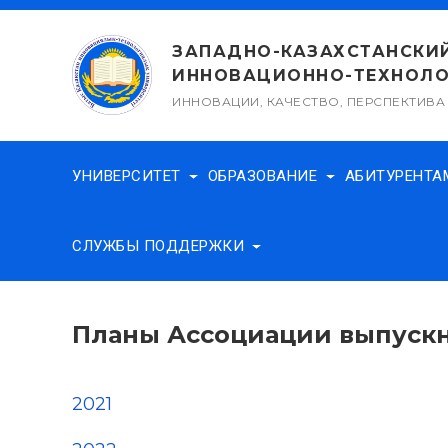
Перейти
к
ЗАПАДНО-КАЗАХСТАНСКИ
содержимому
ИННОВАЦИОННО-ТЕХНОЛО
ИННОВАЦИИ, КАЧЕСТВО, ПЕРСПЕКТИВА
УНИВЕРСИТЕТ
ОБРАЗОВАНИЕ
АБИТУРЕНТ
СЛУЖБЫ ПОДДЕРЖКИ
Планы Ассоциации выпуск
2021