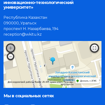
инновационно-технологический
университет»
Республика Казахстан
090000, Уральск
проспект Н. Назарбаева, 194
reception@wkitu.kz
Работает на API 2ГИС
Лицензионное соглашение
Доехать с 2ГИС
Для корректной работы Raster JS API нужен ключ. Помощь:
api@2gis.ru
Мы в социальных сетях