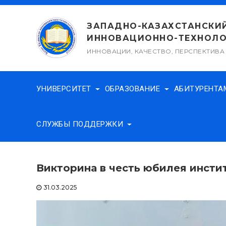
Перейти
к
ЗАПАДНО-КАЗАХСТАНСКИ
содержимому
ИННОВАЦИОННО-ТЕХНОЛО
ИННОВАЦИИ, КАЧЕСТВО, ПЕРСПЕКТИВА
УНИВЕРСИТЕТ
ОБРАЗОВАНИЕ
АБИТУРЕНТ
СЛУЖБЫ ПОДДЕРЖКИ
Викторина в честь юбилея инсти
31.03.2025