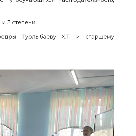
ают у обучающихся наблюдательность,
и 3 степени.
федры Турлыбаеву Х.Т. и старшему