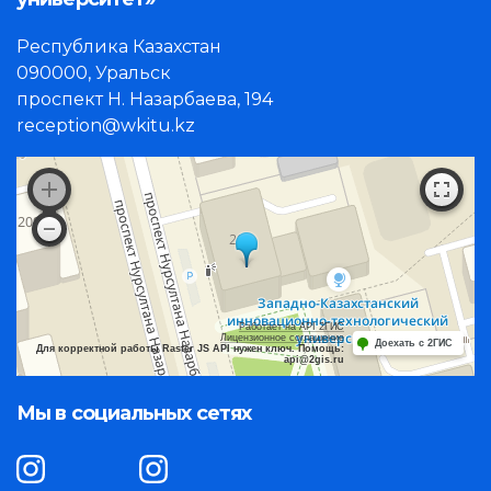
Республика Казахстан
090000, Уральск
проспект Н. Назарбаева, 194
reception@wkitu.kz
Работает на API 2ГИС
Лицензионное соглашение
Доехать с 2ГИС
Для корректной работы Raster JS API нужен ключ. Помощь:
api@2gis.ru
Мы в социальных сетях