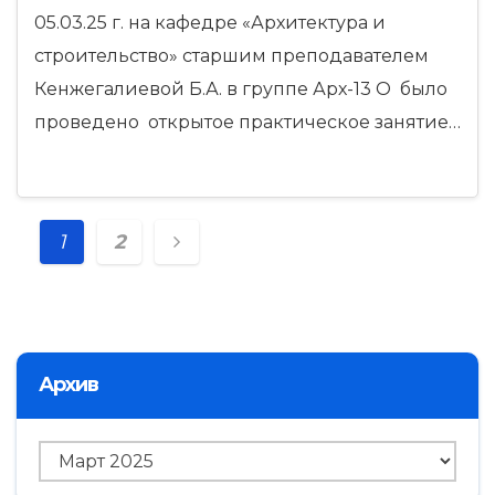
05.03.25 г. на кафедре «Архитектура и
строительство» старшим преподавателем
Кенжегалиевой Б.А. в группе Арх-13 О было
проведено открытое практическое занятие…
Навигация
1
2
по
записям
Архив
Архив