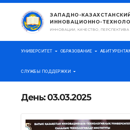
Перейти
к
ЗАПАДНО-КАЗАХСТАНСКИ
содержимому
ИННОВАЦИОННО-ТЕХНОЛО
ИННОВАЦИИ, КАЧЕСТВО, ПЕРСПЕКТИВА
УНИВЕРСИТЕТ
ОБРАЗОВАНИЕ
АБИТУРЕНТ
СЛУЖБЫ ПОДДЕРЖКИ
День:
03.03.2025