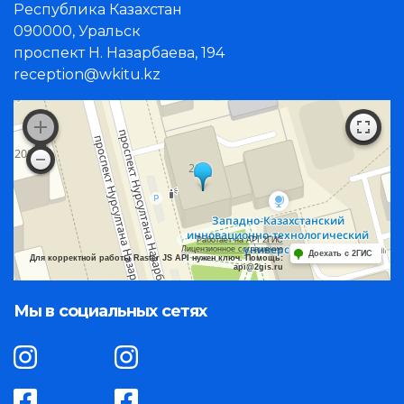
Республика Казахстан
090000, Уральск
проспект Н. Назарбаева, 194
reception@wkitu.kz
Работает на API 2ГИС
Лицензионное соглашение
Доехать с 2ГИС
Для корректной работы Raster JS API нужен ключ. Помощь:
api@2gis.ru
Мы в социальных сетях