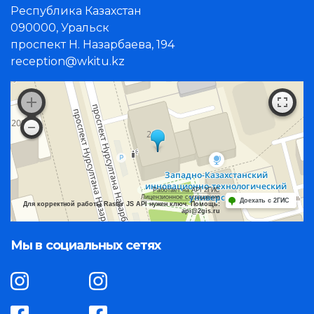
Республика Казахстан
090000, Уральск
проспект Н. Назарбаева, 194
reception@wkitu.kz
Работает на API 2ГИС
Лицензионное соглашение
Доехать с 2ГИС
Для корректной работы Raster JS API нужен ключ. Помощь:
api@2gis.ru
Мы в социальных сетях