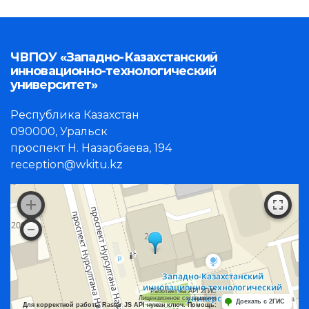
ЧВПОУ «Западно-Казахстанский
инновационно-технологический
университет»
Республика Казахстан
090000, Уральск
проспект Н. Назарбаева, 194
reception@wkitu.kz
Работает на API 2ГИС
Лицензионное соглашение
Доехать с 2ГИС
Для корректной работы Raster JS API нужен ключ. Помощь: