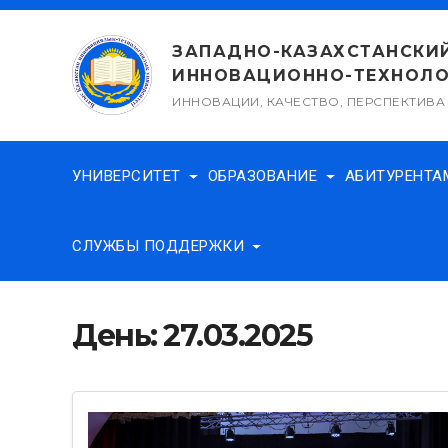
Перейти
к
ЗАПАДНО-КАЗАХСТАНСКИ
содержимому
ИННОВАЦИОННО-ТЕХНОЛО
ИННОВАЦИИ, КАЧЕСТВО, ПЕРСПЕКТИВА
УНИВЕРСИТЕТ
ОБРАЗОВАНИЕ
АБИТУРЕНТ
СЛУЖБЫ ПОДДЕРЖКИ
День:
27.03.2025