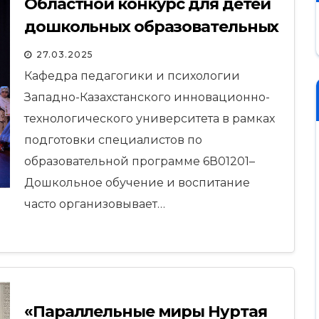
Областной конкурс для детей
дошкольных образовательных
учреждений «Бала тілі-бал»
27.03.2025
Кафедра педагогики и психологии
Западно-Казахстанского инновационно-
технологического университета в рамках
подготовки специалистов по
образовательной программе 6В01201–
Дошкольное обучение и воспитание
часто организовывает…
«Параллельные миры Нуртая