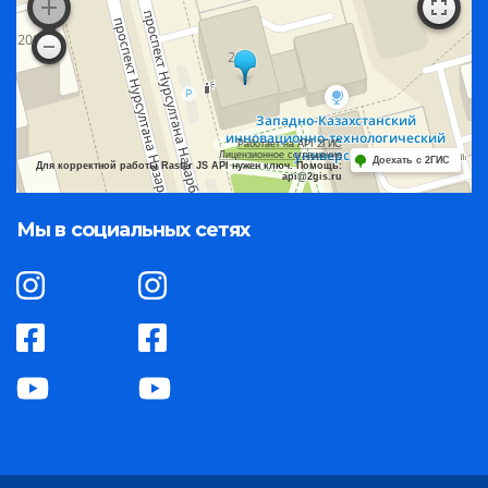
Работает на API 2ГИС
Лицензионное соглашение
Доехать с 2ГИС
Для корректной работы Raster JS API нужен ключ. Помощь:
api@2gis.ru
Мы в социальных сетях