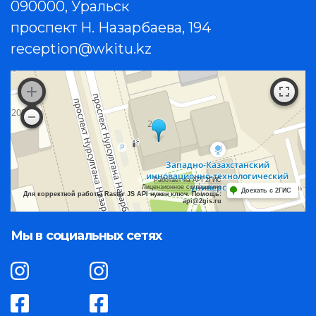
090000, Уральск
проспект Н. Назарбаева, 194
reception@wkitu.kz
Работает на API 2ГИС
Лицензионное соглашение
Доехать с 2ГИС
Для корректной работы Raster JS API нужен ключ. Помощь:
api@2gis.ru
Мы в социальных сетях