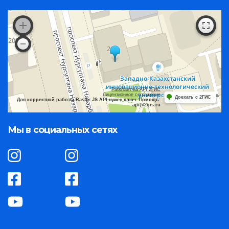
Работает на API 2ГИС
Лицензионное соглашение
Доехать с 2ГИС
Для корректной работы Raster JS API нужен ключ. Помощь:
api@2gis.ru
Мы в социальных сетях