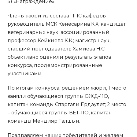
5) «Награждение».
Члены жюри из состава ППС кафедры:
руководитель МСК Кенесарина К.Х; кандидат
ветеринарных наук, ассоциированный
профессор Кейкиева К.К.; магистр наук,
старший преподаватель Хамиева Н.С.
объективно оценили результаты этапов
конкурса, продемонстрированнные
участниками.
По итогам конкурса, решением жюри, 1 место
заняли обучающиеся группы БЖД-11О,
капитан команды Отаргали Ердаулет; 2 место
– обучающиеся группы ВЕТ-11О, капитан
команды Мендияр Талшын.
Поздравляем наших победителей и желаем