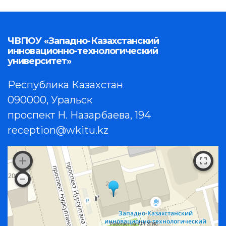
ЧВПОУ «Западно-Казахстанский
инновационно-технологический
университет»
Республика Казахстан
090000, Уральск
проспект Н. Назарбаева, 194
reception@wkitu.kz
Работает на API 2ГИС