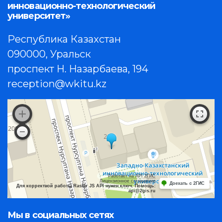
инновационно-технологический
университет»
Республика Казахстан
090000, Уральск
проспект Н. Назарбаева, 194
reception@wkitu.kz
Работает на API 2ГИС
Лицензионное соглашение
Доехать с 2ГИС
Для корректной работы Raster JS API нужен ключ. Помощь:
api@2gis.ru
Мы в социальных сетях