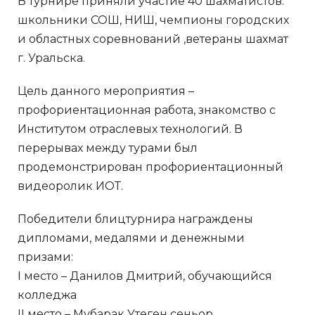
В турнире приняли участие 40 шахматистов:
школьники СОШ, НИШ, чемпионы городских
и областных соревнований ,ветераны шахмат
г. Уральска.
Цель данного мероприятия –
профориентационная работа, знакомство с
Институтом отраслевых технологий. В
перерывах между турами был
продемонстрирован профориентационный
видеоролик ИОТ.
Победители блицтурнира награждены
дипломами, медалями и денежными
призами:
I место – Данилов Дмитрий, обучающийся
колледжа
II место – Мубарак Утеген сеньор