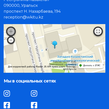
090000, Уральск
проспект Н. Назарбаева, 194
reception@wkitu.kz
Работает на API 2ГИС
Лицензионное соглашение
Доехать с 2ГИС
Для корректной работы Raster JS API нужен ключ. Помощь:
api@2gis.ru
Мы в социальных сетях