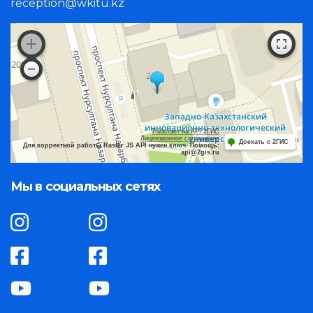
reception@wkitu.kz
Работает на API 2ГИС
Лицензионное соглашение
Доехать с 2ГИС
Для корректной работы Raster JS API нужен ключ. Помощь:
api@2gis.ru
Мы в социальных сетях