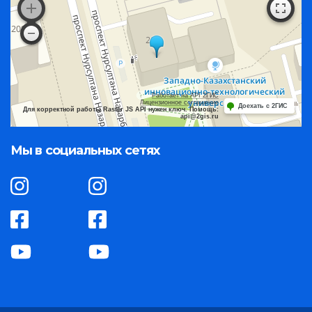
Работает на API 2ГИС
Лицензионное соглашение
Доехать с 2ГИС
Для корректной работы Raster JS API нужен ключ. Помощь:
api@2gis.ru
Мы в социальных сетях