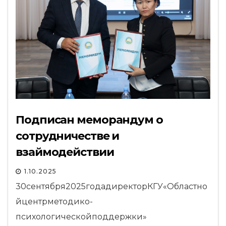
Подписан меморандум о
сотрудничестве и
взаймодействии
1.10.2025
30сентября2025годадиректорКГУ«Областно
йцентрметодико-
психологическойподдержки»