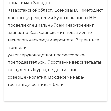
приакиматеЗападно-
КазахстанскойобластиЕсеноваЛ.С. иметодист
данного учреждения Куанышкалиева Н.М.
провели специальныйсеминар-тренинг
вЗападно-Казахстанскоминновационно-
технологическомуниверситете. В тренинге
приняли
участиеруководствоипрофессорско-
преподавательскийсоставуниверситета,атак
жестуденты1курса, не достигшие
совершеннолетия. В ходесеминара-
тренингаучастникам были…