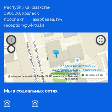
Республика Казахстан
090000, Уральск
проспект Н. Назарбаева, 194
reception@wkitu.kz
Работает на API 2ГИС
Лицензионное соглашение
Доехать с 2ГИС
Для корректной работы Raster JS API нужен ключ. Помощь:
api@2gis.ru
Мы в социальных сетях