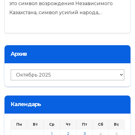
это символ возрождения Независимого
Казахстана, символ усилий народа,…
Архив
Архив
Календарь
Пн
Вт
Ср
Чт
Пт
Сб
Вс
1
2
3
4
5