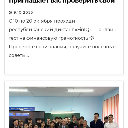
приглашает вас проверить свои
финансовые знания!
9.10.2025
С 10 по 20 октября проходит
республиканский диктант «FinIQ» — онлайн-
тест на финансовую грамотность 💡
Проверьте свои знания, получите полезные
советы…