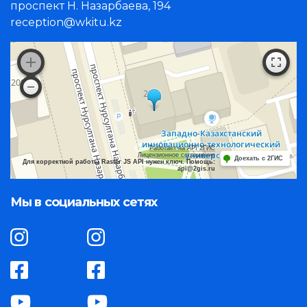
проспект Н. Назарбаева, 194
reception@wkitu.kz
Работает на API 2ГИС
Лицензионное соглашение
Доехать с 2ГИС
Для корректной работы Raster JS API нужен ключ. Помощь:
api@2gis.ru
Мы в социальных сетях