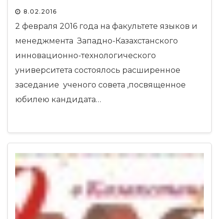
совета, посвященное юбилею
8.02.2016
кандидата филологических наук,
2 февраля 2016 года на факультете языков и
профессора Доукариевой У.К.
менеджмента Западно-Казахстанского
инновационно-технологического
университета состоялось расширенное
заседание ученого совета ,посвященное
юбилею кандидата…