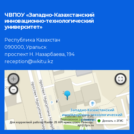
ЧВПОУ «Западно-Казахстанский
инновационно-технологический
университет»
Республика Казахстан
090000, Уральск
проспект Н. Назарбаева, 194
reception@wkitu.kz
Работает на API 2ГИС
Лицензионное соглашение
Доехать с 2ГИС
Для корректной работы Raster JS API нужен ключ. Помощь:
api@2gis.ru