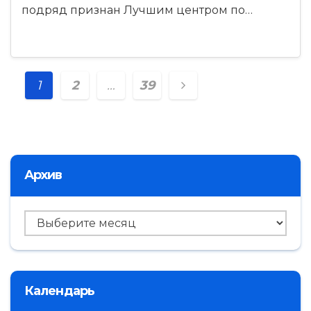
подряд признан Лучшим центром по…
Навигация
1
2
…
39
по
записям
Архив
Архив
Календарь